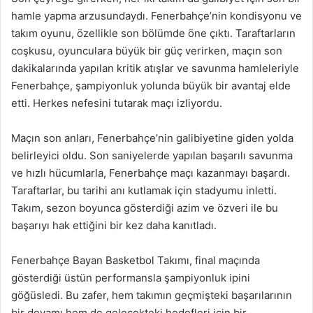
hamle yapma arzusundaydı. Fenerbahçe’nin kondisyonu ve
takım oyunu, özellikle son bölümde öne çıktı. Taraftarların
coşkusu, oyunculara büyük bir güç verirken, maçın son
dakikalarında yapılan kritik atışlar ve savunma hamleleriyle
Fenerbahçe, şampiyonluk yolunda büyük bir avantaj elde
etti. Herkes nefesini tutarak maçı izliyordu.
Maçın son anları, Fenerbahçe’nin galibiyetine giden yolda
belirleyici oldu. Son saniyelerde yapılan başarılı savunma
ve hızlı hücumlarla, Fenerbahçe maçı kazanmayı başardı.
Taraftarlar, bu tarihi anı kutlamak için stadyumu inletti.
Takım, sezon boyunca gösterdiği azim ve özveri ile bu
başarıyı hak ettiğini bir kez daha kanıtladı.
Fenerbahçe Bayan Basketbol Takımı, final maçında
gösterdiği üstün performansla şampiyonluk ipini
göğüsledi. Bu zafer, hem takımın geçmişteki başarılarının
bir devamı hem de gelecekteki hedefleri için bir