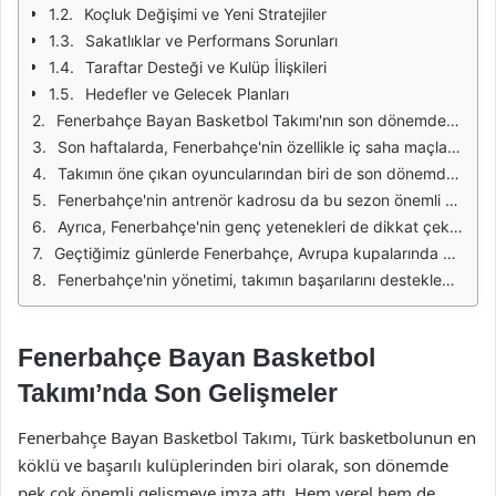
Koçluk Değişimi ve Yeni Stratejiler
Sakatlıklar ve Performans Sorunları
Taraftar Desteği ve Kulüp İlişkileri
Hedefler ve Gelecek Planları
Fenerbahçe Bayan Basketbol Takımı'nın son dönemdeki performansı oldukça dikkat çekici. Takım, ligdeki son maçlarında gösterdiği üstün performansla birlikte, play-off için iddialı bir konuma geldi. Özellikle genç oyuncuların sahada sergilediği performans, takımın geleceği açısından umut verici. Koçun stratejileri ve oyuncuların uyumu, bu sezonu daha da başarılı geçirmelerine yardımcı oluyor.
Son haftalarda, Fenerbahçe'nin özellikle iç saha maçlarındaki başarısı ön plana çıktı. Taraftar desteğiyle birlikte oynanan maçlar, takımın motivasyonunu artırdı. Taraftarların stadyumu doldurduğu anlar, oyuncuların performansına olumlu yansıdı. Bu bağlamda, Fenerbahçe'nin iç saha avantajını en iyi şekilde değerlendirdiği söylenebilir.
Takımın öne çıkan oyuncularından biri de son dönemde formunu yükselten pivot oyuncusu oldu. Hem savunmada hem de hücumda gösterdiği etkili performans, Fenerbahçe'nin maçlarını kazanmasında kritik rol oynadı. Özellikle ribaund istatistikleri, onun ne kadar etkili bir oyuncu olduğunu gözler önüne serdi. Takımın bu oyuncu üzerindeki bağımlılığı, onun performansına olan güveni artırıyor.
Fenerbahçe'nin antrenör kadrosu da bu sezon önemli değişiklikler yaşadı. Yeni gelen teknik ekip, özellikle savunma taktikleri üzerinde yoğunlaştı. Takımın savunma organizasyonu, önceki sezonlara göre daha disiplinli hale geldi. Bu durum, rakip takımların hücumlarını zorlaştırırken, Fenerbahçe'nin maç kazanma oranını da artırdı.
Ayrıca, Fenerbahçe'nin genç yetenekleri de dikkat çekiyor. Altyapıdan gelen oyuncular, A takıma entegre edilerek daha fazla sorumluluk almaya başladı. Bu durum, hem takımın geleceği hem de Türk kadın basketbolunun gelişimi açısından oldukça önemli. Genç oyuncular, tecrübe kazanarak ilerleyen yıllarda takımın bel kemiğini oluşturabilir.
Geçtiğimiz günlerde Fenerbahçe, Avrupa kupalarında da mücadele etmeye başladı. Elde ettikleri başarılar, takımın uluslararası arenada daha fazla tanınmasına olanak sağlıyor. Bu tür deneyimler, oyuncuların hem bireysel hem de takım olarak gelişimine katkıda bulunuyor. Avrupa'daki maçlar, Fenerbahçe'nin hedeflerini büyütmesine yardımcı olacak.
Fenerbahçe'nin yönetimi, takımın başarılarını desteklemek amacıyla yeni sponsorluk anlaşmalarına imza attı. Bu anlaşmalar, kulübün mali durumunu güçlendirirken, altyapı ve oyuncu gelişimi için gereken kaynakların sağlanmasına olanak tanıyor. Böylece Fenerbahçe, hem ulusal hem de uluslararası düzeyde daha rekabetçi bir takım olma yolunda ilerliyor.
Fenerbahçe Bayan Basketbol
Takımı’nda Son Gelişmeler
Fenerbahçe Bayan Basketbol Takımı, Türk basketbolunun en
köklü ve başarılı kulüplerinden biri olarak, son dönemde
pek çok önemli gelişmeye imza attı. Hem yerel hem de