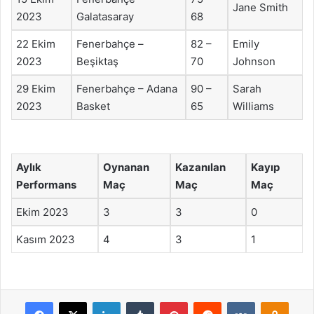
Jane Smith
2023
Galatasaray
68
22 Ekim
Fenerbahçe –
82 –
Emily
2023
Beşiktaş
70
Johnson
29 Ekim
Fenerbahçe – Adana
90 –
Sarah
2023
Basket
65
Williams
Aylık
Oynanan
Kazanılan
Kayıp
Performans
Maç
Maç
Maç
Ekim 2023
3
3
0
Kasım 2023
4
3
1
Facebook
X
LinkedIn
Tumblr
Pinterest
Reddit
VKontakte
Odnok