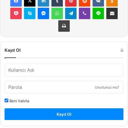
Pocket
Skype
Messenger
WhatsApp
Telegram
Viber
Line
E-Posta ile payla
Yazdır
Kayıt Ol
Unuttunuz mu?
Beni hatırla
Kayıt Ol