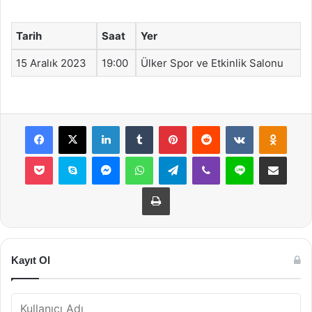
Tarih
Saat
Yer
15 Aralık 2023
19:00
Ülker Spor ve Etkinlik Salonu
Facebook
X
LinkedIn
Tumblr
Pinterest
Reddit
VKontakte
Odnok
Pocket
Skype
Messenger
WhatsApp
Telegram
Viber
Line
E-Posta ile payla
Yazdır
Kayıt Ol