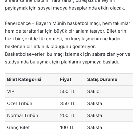
anlara sahne olabilir. Taraftarlar, bu eşsiz deneyimi
paylaşmak için sosyal medya hesaplarında etkin olacak.
Fenerbahçe – Bayern Münih basketbol maçı, hem takımlar
hem de taraftarlar için büyük bir anlam taşıyor. Biletlerin
hızlı bir şekilde tükenmesi, bu karşılaşmanın ne kadar
beklenen bir etkinlik olduğunu gösteriyor.
Basketbolseverler, bu maçı izlemek için sabırsızlanıyor ve
stadyumda buluşmak için planlarını yapmaya başladı.
Bilet Kategorisi
Fiyat
Satış Durumu
VIP
500 TL
Satıldı
Özel Tribün
350 TL
Satışta
Normal Tribün
200 TL
Satışta
Genç Bilet
100 TL
Satışta