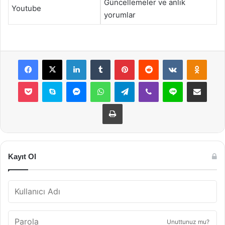
Güncellemeler ve anlık
Youtube
yorumlar
Facebook
X
LinkedIn
Tumblr
Pinterest
Reddit
VKontakte
Odnok
Pocket
Skype
Messenger
WhatsApp
Telegram
Viber
Line
E-Posta ile payla
Yazdır
Kayıt Ol
Unuttunuz mu?