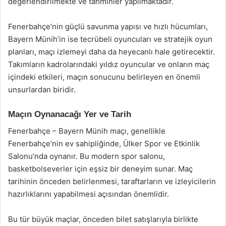
değerlendirilmekte ve tahminler yapılmaktadır.
Fenerbahçe’nin güçlü savunma yapısı ve hızlı hücumları,
Bayern Münih’in ise tecrübeli oyuncuları ve stratejik oyun
planları, maçı izlemeyi daha da heyecanlı hale getirecektir.
Takımların kadrolarındaki yıldız oyuncular ve onların maç
içindeki etkileri, maçın sonucunu belirleyen en önemli
unsurlardan biridir.
Maçın Oynanacağı Yer ve Tarih
Fenerbahçe – Bayern Münih maçı, genellikle
Fenerbahçe’nin ev sahipliğinde, Ülker Spor ve Etkinlik
Salonu’nda oynanır. Bu modern spor salonu,
basketbolseverler için eşsiz bir deneyim sunar. Maç
tarihinin önceden belirlenmesi, taraftarların ve izleyicilerin
hazırlıklarını yapabilmesi açısından önemlidir.
Bu tür büyük maçlar, önceden bilet satışlarıyla birlikte