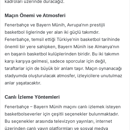
kadroları üzerinde duracağız.
Maçın Önemi ve Atmosferi
Fenerbahçe ve Bayern Münih, Avrupa’nın prestijli
basketbol liglerinde yer alan iki güçlü takımdır.
Fenerbahçe, temsil ettiği Türkiye’nin basketbol tarihinde
önemli bir yere sahipken, Bayern Münih ise Almanya’nın
en başarılı basketbol kulüplerinden biridir. Bu iki takımın
karşı karşıya gelmesi, sadece sporcular için değil,
taraftarlar için de büyük bir anlam taşır. Maçın oynanacağı
stadyumda oluşturulacak atmosfer, izleyicilere unutulmaz
anlar yaşatacaktır.
Canlı İzleme Yöntemleri
Fenerbahçe – Bayern Münih maçını canlı izlemek isteyen
basketbolseverler için çeşitli seçenekler bulunmaktadır.
Bu seçenekler arasında televizyon yayınları, internet
üzerinden canlı yayın platformları ve sosyal medya