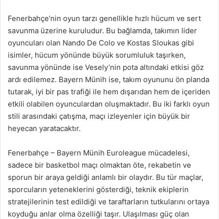
Fenerbahçe’nin oyun tarzı genellikle hızlı hücum ve sert
savunma üzerine kuruludur. Bu bağlamda, takımın lider
oyuncuları olan Nando De Colo ve Kostas Sloukas gibi
isimler, hücum yönünde büyük sorumluluk taşırken,
savunma yönünde ise Vesely’nin pota altındaki etkisi göz
ardı edilemez. Bayern Münih ise, takım oyununu ön planda
tutarak, iyi bir pas trafiği ile hem dışarıdan hem de içeriden
etkili olabilen oyunculardan oluşmaktadır. Bu iki farklı oyun
stili arasındaki çatışma, maçı izleyenler için büyük bir
heyecan yaratacaktır.
Fenerbahçe – Bayern Münih Euroleague mücadelesi,
sadece bir basketbol maçı olmaktan öte, rekabetin ve
sporun bir araya geldiği anlamlı bir olaydır. Bu tür maçlar,
sporcuların yeteneklerini gösterdiği, teknik ekiplerin
stratejilerinin test edildiği ve taraftarların tutkularını ortaya
koyduğu anlar olma özelliği taşır. Ulaşılması güç olan