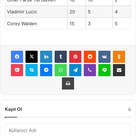
Vladimir Lucic
20
5
4
Corey Walden
15
3
5
Facebook
X
LinkedIn
Tumblr
Pinterest
Reddit
VKontakte
Odnok
Pocket
Skype
Messenger
WhatsApp
Telegram
Viber
Line
E-Posta ile payla
Yazdır
Kayıt Ol