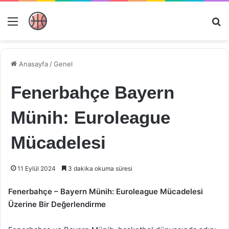
Menü
Ar
Anasayfa
/
Genel
Fenerbahçe Bayern
Münih: Euroleague
Mücadelesi
11 Eylül 2024
3 dakika okuma süresi
Fenerbahçe – Bayern Münih: Euroleague Mücadelesi
Üzerine Bir Değerlendirme