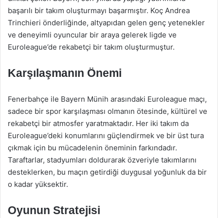
başarılı bir takım oluşturmayı başarmıştır. Koç Andrea
Trinchieri önderliğinde, altyapıdan gelen genç yetenekler
ve deneyimli oyuncular bir araya gelerek ligde ve
Euroleague’de rekabetçi bir takım oluşturmuştur.
Karşılaşmanın Önemi
Fenerbahçe ile Bayern Münih arasındaki Euroleague maçı,
sadece bir spor karşılaşması olmanın ötesinde, kültürel ve
rekabetçi bir atmosfer yaratmaktadır. Her iki takım da
Euroleague’deki konumlarını güçlendirmek ve bir üst tura
çıkmak için bu mücadelenin öneminin farkındadır.
Taraftarlar, stadyumları doldurarak özveriyle takımlarını
desteklerken, bu maçın getirdiği duygusal yoğunluk da bir
o kadar yüksektir.
Oyunun Stratejisi