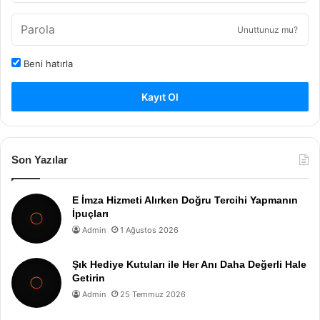
Unuttunuz mu?
Beni hatırla
Kayıt Ol
Son Yazılar
E İmza Hizmeti Alırken Doğru Tercihi Yapmanın
İpuçları
Admin
1 Ağustos 2026
Şık Hediye Kutuları ile Her Anı Daha Değerli Hale
Getirin
Admin
25 Temmuz 2026