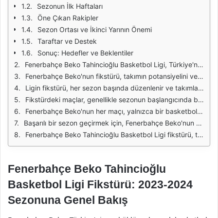
Sezonun İlk Haftaları
Öne Çıkan Rakipler
Sezon Ortası ve İkinci Yarının Önemi
Taraftar ve Destek
Sonuç: Hedefler ve Beklentiler
Fenerbahçe Beko Tahincioğlu Basketbol Ligi, Türkiye'nin en prestijli basketbol liglerinden biridir. Bu ligde yer alan takımlar, her sezon büyük bir mücadele verirken, Fenerbahçe Beko da bu mücadelede önemli bir rol oynar. Fenerbahçe'nin geçmişte elde ettiği başarılar, taraftarlarının beklentilerini de artırmakta. Bu nedenle, sezon boyunca oynayacakları maçların fikstürü büyük bir merakla beklenmektedir.
Fenerbahçe Beko'nun fikstürü, takımın potansiyelini ve performansını değerlendirmek açısından oldukça önemlidir. Her maç, hem oyuncular hem de teknik ekip için bir test niteliği taşır. Özellikle zor rakiplerle oynanacak olan maçlar, takımın ne kadar iddialı olduğunu göstermek için bir fırsat sunar. Bu bağlamda, Fenerbahçe Beko'nun ligin en güçlü takımlarından biri olma hedefi, her maçta kendini göstermektedir.
Ligin fikstürü, her sezon başında düzenlenir ve takımların karşılaşacağı rakipler belirlenir. Fenerbahçe Beko'nun fikstüründe yer alan maçlar, taraftarların yanı sıra medya ve basketbol severler tarafından da ilgiyle takip edilmektedir. Özellikle derbi ve önemli maçlar, büyük bir heyecan yaratırken, Fenerbahçe'nin bu tür karşılaşmalardaki performansı da dikkat çekmektedir.
Fikstürdeki maçlar, genellikle sezonun başlangıcında belirlenir, ancak bazı durumlarda değişiklikler meydana gelebilir. Takımın uluslararası turnuvalarda yer alması, yerel lig fikstürünü etkileyebilir. Bu gibi durumlarda, Fenerbahçe Beko'nun nasıl bir adaptasyon süreci yaşayacağı önemlidir. Takımın derin kadrosu, bu tür zorlukların üstesinden gelmesi için bir avantaj sağlar.
Fenerbahçe Beko'nun her maçı, yalnızca bir basketbol karşılaşması değil, aynı zamanda bir topluluk etkinliğidir. Taraftarlar, takımın maçlarını desteklemek için stadyumları doldurur ve bu atmosfer, oyunculara ekstra motivasyon sağlar. Bu nedenle, fikstürdeki her maç, hem oyuncular hem de taraftarlar için büyük bir anlam taşır.
Başarılı bir sezon geçirmek için, Fenerbahçe Beko'nun fikstüründeki her maçı ciddiye alması gerekmektedir. Rakiplerin gücü, maçların zorluğunu artırırken, takımın konsantrasyonu ve disiplini de bu süreçte kritik öneme sahiptir. Antrenmanlar ve hazırlık maçları, sezon boyunca performansı artırmak için önemli bir rol oynamaktadır.
Fenerbahçe Beko Tahincioğlu Basketbol Ligi fikstürü, takımın başarısı için büyük bir öneme sahiptir. Her maç, oyuncuların ve teknik ekibin performansını değerlendirmek için bir fırsat sunarken, aynı zamanda taraftarların bağlılığını pekiştirmektedir. Bu nedenle, Fenerbahçe Beko'nun fikstürü, hem takım için hem de taraftarlar için heyecan verici bir unsurdur.
Fenerbahçe Beko Tahincioğlu
Basketbol Ligi Fikstürü: 2023-2024
Sezonuna Genel Bakış