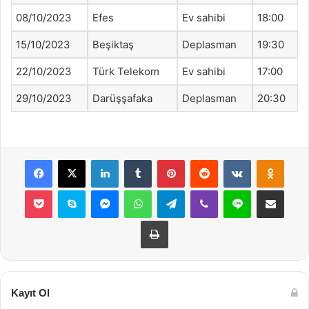
08/10/2023
Efes
Ev sahibi
18:00
15/10/2023
Beşiktaş
Deplasman
19:30
22/10/2023
Türk Telekom
Ev sahibi
17:00
29/10/2023
Darüşşafaka
Deplasman
20:30
Facebook
X
LinkedIn
Tumblr
Pinterest
Reddit
VKontakte
Odnok
Pocket
Skype
Messenger
WhatsApp
Telegram
Viber
Line
E-Posta ile payla
Yazdır
Kayıt Ol