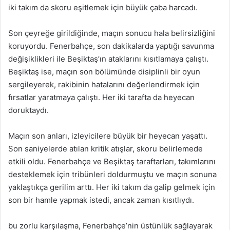
iki takım da skoru eşitlemek için büyük çaba harcadı.
Son çeyreğe girildiğinde, maçın sonucu hala belirsizliğini
koruyordu. Fenerbahçe, son dakikalarda yaptığı savunma
değişiklikleri ile Beşiktaş’ın ataklarını kısıtlamaya çalıştı.
Beşiktaş ise, maçın son bölümünde disiplinli bir oyun
sergileyerek, rakibinin hatalarını değerlendirmek için
fırsatlar yaratmaya çalıştı. Her iki tarafta da heyecan
doruktaydı.
Maçın son anları, izleyicilere büyük bir heyecan yaşattı.
Son saniyelerde atılan kritik atışlar, skoru belirlemede
etkili oldu. Fenerbahçe ve Beşiktaş taraftarları, takımlarını
desteklemek için tribünleri doldurmuştu ve maçın sonuna
yaklaştıkça gerilim arttı. Her iki takım da galip gelmek için
son bir hamle yapmak istedi, ancak zaman kısıtlıydı.
bu zorlu karşılaşma, Fenerbahçe’nin üstünlük sağlayarak