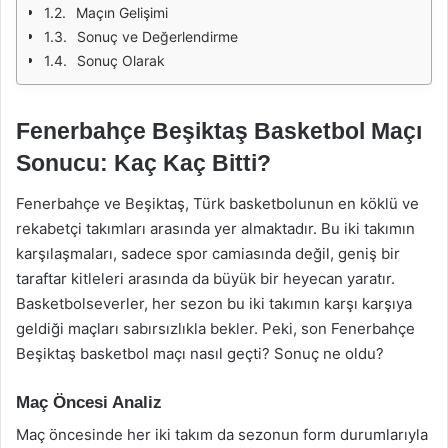
Maçın Gelişimi
Sonuç ve Değerlendirme
Sonuç Olarak
Fenerbahçe Beşiktaş Basketbol Maçı
Sonucu: Kaç Kaç Bitti?
Fenerbahçe ve Beşiktaş, Türk basketbolunun en köklü ve
rekabetçi takımları arasında yer almaktadır. Bu iki takımın
karşılaşmaları, sadece spor camiasında değil, geniş bir
taraftar kitleleri arasında da büyük bir heyecan yaratır.
Basketbolseverler, her sezon bu iki takımın karşı karşıya
geldiği maçları sabırsızlıkla bekler. Peki, son Fenerbahçe
Beşiktaş basketbol maçı nasıl geçti? Sonuç ne oldu?
Maç Öncesi Analiz
Maç öncesinde her iki takım da sezonun form durumlarıyla