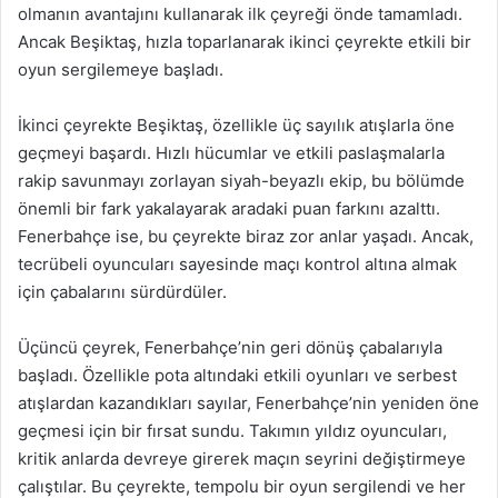
olmanın avantajını kullanarak ilk çeyreği önde tamamladı.
Ancak Beşiktaş, hızla toparlanarak ikinci çeyrekte etkili bir
oyun sergilemeye başladı.
İkinci çeyrekte Beşiktaş, özellikle üç sayılık atışlarla öne
geçmeyi başardı. Hızlı hücumlar ve etkili paslaşmalarla
rakip savunmayı zorlayan siyah-beyazlı ekip, bu bölümde
önemli bir fark yakalayarak aradaki puan farkını azalttı.
Fenerbahçe ise, bu çeyrekte biraz zor anlar yaşadı. Ancak,
tecrübeli oyuncuları sayesinde maçı kontrol altına almak
için çabalarını sürdürdüler.
Üçüncü çeyrek, Fenerbahçe’nin geri dönüş çabalarıyla
başladı. Özellikle pota altındaki etkili oyunları ve serbest
atışlardan kazandıkları sayılar, Fenerbahçe’nin yeniden öne
geçmesi için bir fırsat sundu. Takımın yıldız oyuncuları,
kritik anlarda devreye girerek maçın seyrini değiştirmeye
çalıştılar. Bu çeyrekte, tempolu bir oyun sergilendi ve her