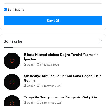
Beni hatırla
Kayıt Ol
Son Yazılar
E İmza Hizmeti Alırken Doğru Tercihi Yapmanın
İpuçları
Admin
1 Ağustos 2026
Şık Hediye Kutuları ile Her Anı Daha Değerli Hale
Getirin
Admin
25 Temmuz 2026
Tango ile Duruşunuzu ve Dengenizi Geliştirin
Admin
25 Temmuz 2026