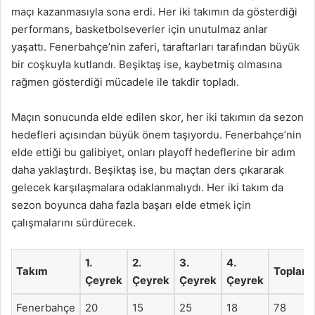
maçı kazanmasıyla sona erdi. Her iki takımın da gösterdiği
performans, basketbolseverler için unutulmaz anlar
yaşattı. Fenerbahçe’nin zaferi, taraftarları tarafından büyük
bir coşkuyla kutlandı. Beşiktaş ise, kaybetmiş olmasına
rağmen gösterdiği mücadele ile takdir topladı.
Maçın sonucunda elde edilen skor, her iki takımın da sezon
hedefleri açısından büyük önem taşıyordu. Fenerbahçe’nin
elde ettiği bu galibiyet, onları playoff hedeflerine bir adım
daha yaklaştırdı. Beşiktaş ise, bu maçtan ders çıkararak
gelecek karşılaşmalara odaklanmalıydı. Her iki takım da
sezon boyunca daha fazla başarı elde etmek için
çalışmalarını sürdürecek.
1.
2.
3.
4.
Takım
Toplam
Çeyrek
Çeyrek
Çeyrek
Çeyrek
Fenerbahçe
20
15
25
18
78