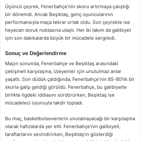
Üçüncü çeyrek, Fenerbahçe’nin skoru artırmaya çalıştığı
bir dönemdi. Ancak Beşiktaş, genç oyuncularının
performansıyla maça tekrar ortak oldu. Son çeyrekte ise
heyecan doruk noktasına ulaştı. Her iki takım da galibiyet
için son dakikalarda büyük bir mücadele sergiledi.
Sonuç ve Değerlendirme
Maçın sonunda, Fenerbahçe ve Beşiktaş arasındaki
çekişmeli karşılaşma, izleyenler için unutulmaz anlar
yaşattı. Son düdük çaldığında, Fenerbahçe’nin 85-80’lik bir
skorla galip geldiği görüldü. Fenerbahçe, bu galibiyetle
birlikte ligdeki iddiasını sürdürürken, Beşiktaş ise
mücadeleci oyunuyla takdir topladı.
Bu maç, basketbolseverlerin unutamayacağı bir karşılaşma
olarak hafızalarda yer etti. Fenerbahçe’nin galibiyeti,
taraftarlarını sevindirirken, Beşiktaş’ın gösterdiği