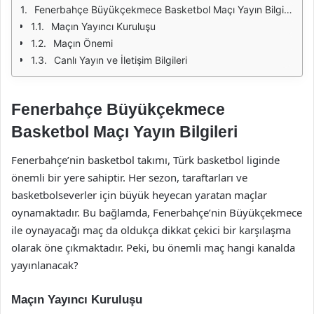
Fenerbahçe Büyükçekmece Basketbol Maçı Yayın Bilgileri
Maçın Yayıncı Kuruluşu
Maçın Önemi
Canlı Yayın ve İletişim Bilgileri
Fenerbahçe Büyükçekmece
Basketbol Maçı Yayın Bilgileri
Fenerbahçe’nin basketbol takımı, Türk basketbol liginde
önemli bir yere sahiptir. Her sezon, taraftarları ve
basketbolseverler için büyük heyecan yaratan maçlar
oynamaktadır. Bu bağlamda, Fenerbahçe’nin Büyükçekmece
ile oynayacağı maç da oldukça dikkat çekici bir karşılaşma
olarak öne çıkmaktadır. Peki, bu önemli maç hangi kanalda
yayınlanacak?
Maçın Yayıncı Kuruluşu