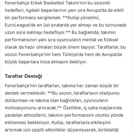
Fenerbahçe Erkek Basketbol Takımı’nın bu sezonki
hedefleri, ligdeki başarılarının yanı sıra Avrupa’da da etkili
bir performans sergilemek. **Kulüp yönetimi,
EuroLeague’de en üst sıralarda yer almayı ve bu turnuvada
uzun süre kalmayı hedefliyor.** Bu bağlamda, takımın
performansının yanı sıra oyuncuların mental ve fiziksel
olarak da hazır olmaları büyük önem taşıyor. Taraftarlar, bu
sezon Fenerbahçe’nin hem Türkiye’de hem de Avrupa’da
büyük başarılara imza atmasını bekliyor.
Taraftar Desteği
Fenerbahçe’nin taraftarları, takıma her zaman büyük bir
destek vermektedir. **Bu sezon, taraftarların stadyumu
doldurması ve takıma olan bağlılıkları, oyuncuların
motivasyonunu artıracak.** Özellikle, iç saha maçlarında
yaratılan atmosferin, takımın performansını olumlu yönde
etkilemesi bekleniyor. Kulüp, taraftarlarla etkileşimi
artırmak için çeşitli etkinlikler düzenleyerek, birlikteliği