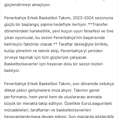
güçlendirmeyi amaçlıyor.
Fenerbahçe Erkek Basketbol Takımı, 2023-2024 sezonuna
güçlü bir başlangıç yapma hedefiyle ilerliyor. **Transfer
dönemindeki hareketlilik, yeni koçun oyun felsefesi ve öne
çıkan oyuncular, bu sezon Fenerbahçe’nin başarısında
belirleyici faktörler olacak.** Taraftar desteğiyle birlikte,
kulüp yönetimi ve teknik ekip, Fenerbahçe’yi yeniden
zirveye taşımak için tüm güçleriyle çalışacak.
Basketbolseverler için heyecan dolu bir sezon bizleri
bekliyor.
Fenerbahçe Erkek Basketbol Takımı, son dönemde oldukça
dikkat çekici gelişmelere imza atıyor. Takımın genel
performansı, hem yerel hem de uluslararası arenada
büyük bir merakla takip ediliyor. Özellikle EuroLeague’deki
mücadeleleri, taraftarları ve basketbolseverleri
heyecanlandırmaya devam ediyor. Son maçlarda gösterdiği