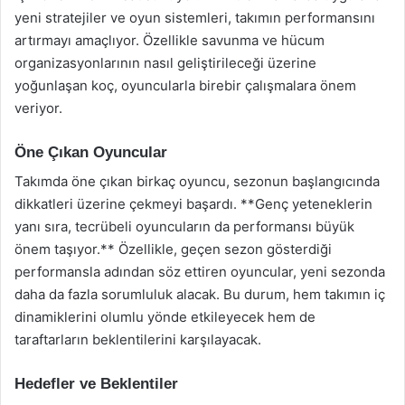
yeni stratejiler ve oyun sistemleri, takımın performansını
artırmayı amaçlıyor. Özellikle savunma ve hücum
organizasyonlarının nasıl geliştirileceği üzerine
yoğunlaşan koç, oyuncularla birebir çalışmalara önem
veriyor.
Öne Çıkan Oyuncular
Takımda öne çıkan birkaç oyuncu, sezonun başlangıcında
dikkatleri üzerine çekmeyi başardı. **Genç yeteneklerin
yanı sıra, tecrübeli oyuncuların da performansı büyük
önem taşıyor.** Özellikle, geçen sezon gösterdiği
performansla adından söz ettiren oyuncular, yeni sezonda
daha da fazla sorumluluk alacak. Bu durum, hem takımın iç
dinamiklerini olumlu yönde etkileyecek hem de
taraftarların beklentilerini karşılayacak.
Hedefler ve Beklentiler