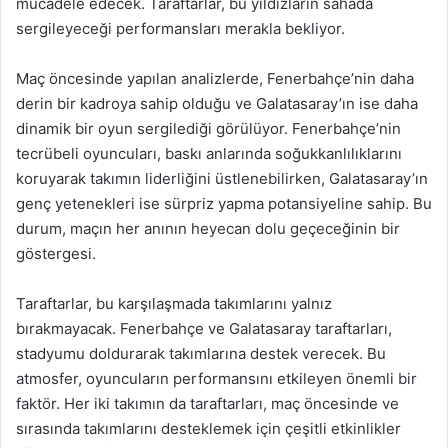
mücadele edecek. Taraftarlar, bu yıldızların sahada
sergileyeceği performansları merakla bekliyor.
Maç öncesinde yapılan analizlerde, Fenerbahçe’nin daha
derin bir kadroya sahip olduğu ve Galatasaray’ın ise daha
dinamik bir oyun sergilediği görülüyor. Fenerbahçe’nin
tecrübeli oyuncuları, baskı anlarında soğukkanlılıklarını
koruyarak takımın liderliğini üstlenebilirken, Galatasaray’ın
genç yetenekleri ise sürpriz yapma potansiyeline sahip. Bu
durum, maçın her anının heyecan dolu geçeceğinin bir
göstergesi.
Taraftarlar, bu karşılaşmada takımlarını yalnız
bırakmayacak. Fenerbahçe ve Galatasaray taraftarları,
stadyumu doldurarak takımlarına destek verecek. Bu
atmosfer, oyuncuların performansını etkileyen önemli bir
faktör. Her iki takımın da taraftarları, maç öncesinde ve
sırasında takımlarını desteklemek için çeşitli etkinlikler