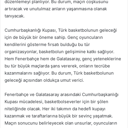
düzenlemeyi planlıyor. Bu durum, maçın coşkusunu
artıracak ve unutulmaz anların yaşanmasına olanak
tanıyacak.
Cumhurbaşkanlığı Kupası, Türk basketbolunun geleceği
için de büyük bir öneme sahip. Genç oyuncuların
kendilerini gösterme fırsatı bulduğu bu tür
organizasyonlar, basketbolun gelişimine katkı sağlıyor.
Hem Fenerbahçe hem de Galatasaray, genç yeteneklerine
bu tür büyük maçlarda şans vererek, onların tecrübe
kazanmalarını sağlıyor. Bu durum, Türk basketbolunun
geleceği açısından oldukça umut verici.
Fenerbahçe ve Galatasaray arasındaki Cumhurbaşkanlığı
Kupası mücadelesi, basketbolseverler için bir şölen
niteliğinde olacak. Her iki takımın da hedefi kupayı
kazanmak ve taraftarlarına büyük bir sevinç yaşatmak.
Maçın sonucunu belirleyecek olan unsurlar, oyuncuların