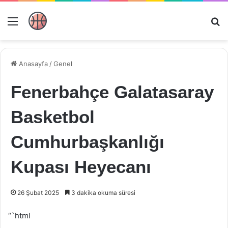
Menü
Ar
Anasayfa
/
Genel
Fenerbahçe Galatasaray
Basketbol
Cumhurbaşkanlığı
Kupası Heyecanı
26 Şubat 2025
3 dakika okuma süresi
“`html