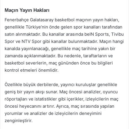
Maçın Yayın Hakları
Fenerbahçe Galatasaray basketbol maçının yayın hakları,
genellikle Türkiye’nin önde gelen spor kanalları tarafından
satın alınmaktadır. Bu kanallar arasında beIN Sports, Tivibu
Spor ve NTV Spor gibi kanallar bulunmaktadır. Maçın hangi
kanalda yayınlanacağı, genellikle maç tarihine yakın bir
zamanda açıklanmaktadır. Bu nedenle, taraftarların ve
basketbol severlerin, maç gününden önce bu bilgileri
kontrol etmeleri önemlidir.
Özellikle büyük derbilerde, yayıncı kuruluşlar genellikle
geniş bir yayın akışı sunar. Maç öncesi analizler, oyuncu
röportajları ve istatistikler gibi içerikler, izleyicilerin maç
öncesi heyecanını artırır. Ayrıca, maç sırasında yapılan
yorumlar ve analizler de izleyicilerin deneyimini
zenginleştirir.