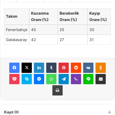
Kazanma
Beraberlik
Kayıp
Takım
Oranı (%)
Oranı (%)
Oranı (%)
Fenerbahçe
45
25
30
Galatasaray
42
27
31
Facebook
X
LinkedIn
Tumblr
Pinterest
Reddit
VKontakte
Odnok
Pocket
Skype
Messenger
WhatsApp
Telegram
Viber
Line
E-Posta ile payla
Yazdır
Kayıt Ol