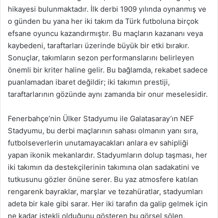
hikayesi bulunmaktadır. İlk derbi 1909 yılında oynanmış ve
o günden bu yana her iki takım da Türk futboluna birçok
efsane oyuncu kazandırmıştır. Bu maçların kazananı veya
kaybedeni, taraftarları üzerinde büyük bir etki bırakır.
Sonuçlar, takımların sezon performanslarını belirleyen
önemli bir kriter haline gelir. Bu bağlamda, rekabet sadece
puanlamadan ibaret değildir; iki takımın prestiji,
taraftarlarının gözünde aynı zamanda bir onur meselesidir.
Fenerbahçe’nin Ülker Stadyumu ile Galatasaray’ın NEF
Stadyumu, bu derbi maçlarının sahası olmanın yanı sıra,
futbolseverlerin unutamayacakları anlara ev sahipliği
yapan ikonik mekanlardır. Stadyumların dolup taşması, her
iki takımın da destekçilerinin takımına olan sadakatini ve
tutkusunu gözler önüne serer. Bu yaz atmosfere katılan
rengarenk bayraklar, marşlar ve tezahüratlar, stadyumları
adeta bir kale gibi sarar. Her iki tarafın da galip gelmek için
ne kadar istekli olduğunu gösteren bu görsel şölen,