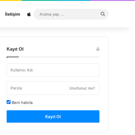
Sitemap
Arama
İletişim
yap
...
Kayıt Ol
Unuttunuz mu?
Beni hatırla
Kayıt Ol