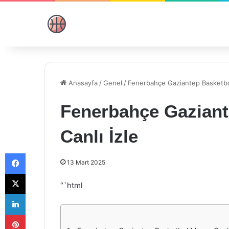
Anasayfa
/
Genel
/
Fenerbahçe Gaziantep Basketbol
Fenerbahçe Gaziant
Canlı İzle
Facebook
13 Mart 2025
X
“`html
LinkedIn
Pinterest