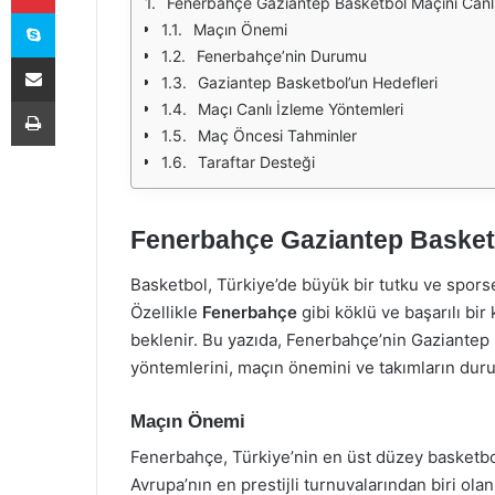
Fenerbahçe Gaziantep Basketbol Maçını Canlı
Skype
Maçın Önemi
Fenerbahçe’nin Durumu
E-Posta ile paylaş
Gaziantep Basketbol’un Hedefleri
Yazdır
Maçı Canlı İzleme Yöntemleri
Maç Öncesi Tahminler
Taraftar Desteği
Fenerbahçe Gaziantep Basketbo
Basketbol, Türkiye’de büyük bir tutku ve spors
Özellikle
Fenerbahçe
gibi köklü ve başarılı bi
beklenir. Bu yazıda, Fenerbahçe’nin Gaziantep 
yöntemlerini, maçın önemini ve takımların duru
Maçın Önemi
Fenerbahçe, Türkiye’nin en üst düzey basketbol
Avrupa’nın en prestijli turnuvalarından biri ola