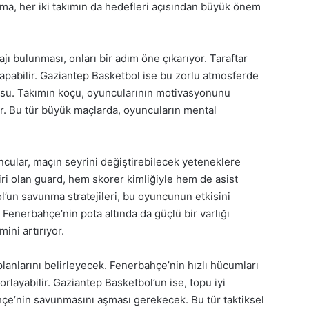
şma, her iki takımın da hedefleri açısından büyük önem
ı bulunması, onları bir adım öne çıkarıyor. Taraftar
apabilir. Gaziantep Basketbol ise bu zorlu atmosferde
usu. Takımın koçu, oyuncularının motivasyonunu
bilir. Bu tür büyük maçlarda, oyuncuların mental
cular, maçın seyrini değiştirebilecek yeteneklere
biri olan guard, hem skorer kimliğiyle hem de asist
l’un savunma stratejileri, bu oyuncunun etkisini
 Fenerbahçe’nin pota altında da güçlü bir varlığı
ini artırıyor.
 planlarını belirleyecek. Fenerbahçe’nin hızlı hücumları
zorlayabilir. Gaziantep Basketbol’un ise, topu iyi
çe’nin savunmasını aşması gerekecek. Bu tür taktiksel