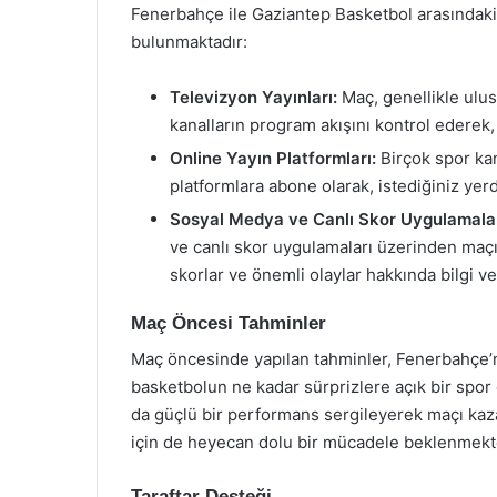
Fenerbahçe ile Gaziantep Basketbol arasındaki 
bulunmaktadır:
Televizyon Yayınları:
Maç, genellikle ulus
kanalların program akışını kontrol ederek,
Online Yayın Platformları:
Birçok spor kan
platformlara abone olarak, istediğiniz yerde
Sosyal Medya ve Canlı Skor Uygulamalar
ve canlı skor uygulamaları üzerinden maçın 
skorlar ve önemli olaylar hakkında bilgi v
Maç Öncesi Tahminler
Maç öncesinde yapılan tahminler, Fenerbahçe’ni
basketbolun ne kadar sürprizlere açık bir spo
da güçlü bir performans sergileyerek maçı kaza
için de heyecan dolu bir mücadele beklenmekt
Taraftar Desteği