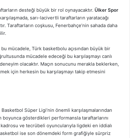
tarların desteği büyük bir rol oynayacaktır.
Ülker Spor
rşılaşmada, sarı-lacivertli taraftarların yaratacağı
tır. Taraftarların coşkusu, Fenerbahçe’nin sahada daha
ir.
 bu mücadele, Türk basketbolu açısından büyük bir
oğrultusunda mücadele edeceği bu karşılaşmayı canlı
r deneyim olacaktır. Maçın sonucunu merakla beklerken,
tmek için herkesin bu karşılaşmayı takip etmesini
Basketbol Süper Ligi’nin önemli karşılaşmalarından
on boyunca gösterdikleri performansla taraftarlarını
adrosu ve tecrübeli oyuncularıyla ligdeki en iddialı
 Basketbol ise son dönemdeki form grafiğiyle sürpriz