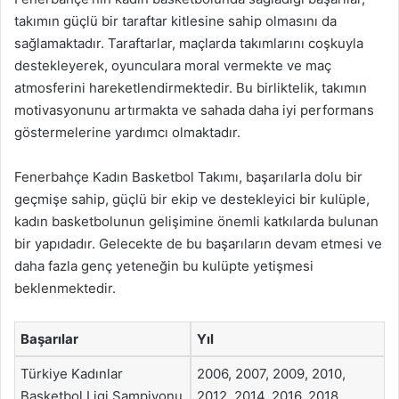
takımın güçlü bir taraftar kitlesine sahip olmasını da
sağlamaktadır. Taraftarlar, maçlarda takımlarını coşkuyla
destekleyerek, oyunculara moral vermekte ve maç
atmosferini hareketlendirmektedir. Bu birliktelik, takımın
motivasyonunu artırmakta ve sahada daha iyi performans
göstermelerine yardımcı olmaktadır.
Fenerbahçe Kadın Basketbol Takımı, başarılarla dolu bir
geçmişe sahip, güçlü bir ekip ve destekleyici bir kulüple,
kadın basketbolunun gelişimine önemli katkılarda bulunan
bir yapıdadır. Gelecekte de bu başarıların devam etmesi ve
daha fazla genç yeteneğin bu kulüpte yetişmesi
beklenmektedir.
Başarılar
Yıl
Türkiye Kadınlar
2006, 2007, 2009, 2010,
Basketbol Ligi Şampiyonu
2012, 2014, 2016, 2018