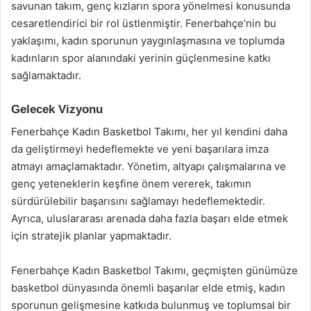
savunan takım, genç kızların spora yönelmesi konusunda
cesaretlendirici bir rol üstlenmiştir. Fenerbahçe’nin bu
yaklaşımı, kadın sporunun yaygınlaşmasına ve toplumda
kadınların spor alanındaki yerinin güçlenmesine katkı
sağlamaktadır.
Gelecek Vizyonu
Fenerbahçe Kadın Basketbol Takımı, her yıl kendini daha
da geliştirmeyi hedeflemekte ve yeni başarılara imza
atmayı amaçlamaktadır. Yönetim, altyapı çalışmalarına ve
genç yeteneklerin keşfine önem vererek, takımın
sürdürülebilir başarısını sağlamayı hedeflemektedir.
Ayrıca, uluslararası arenada daha fazla başarı elde etmek
için stratejik planlar yapmaktadır.
Fenerbahçe Kadın Basketbol Takımı, geçmişten günümüze
basketbol dünyasında önemli başarılar elde etmiş, kadın
sporunun gelişmesine katkıda bulunmuş ve toplumsal bir