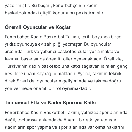
yazdırmıştır. Bu başarı, Fenerbahçe’nin kadın
basketbolundaki güçlü konumunu pekiştirmiştir.
Önemli Oyuncular ve Koçlar
Fenerbahçe Kadın Basketbol Takımı, tarih boyunca birçok
yıldız oyuncuya ev sahipliği yapmıştır. Bu oyuncular
arasında Türk ve yabancı basketbolcular yer almakta ve
takımın başarısında önemli roller oynamaktadır. Özellikle,
Türkiye’nin kadın basketboluna katkı sağlayan isimler, genç
nesillere ilham kaynağı olmaktadır. Ayrıca, takımın teknik
direktörleri de, oyuncuların gelişiminde ve takıma doğru
yön vermede önemli bir rol oynamaktadır.
Toplumsal Etki ve Kadın Sporuna Katkı
Fenerbahçe Kadın Basketbol Takımı, yalnızca spor alanında
değil, toplumsal anlamda da önemli bir etki yaratmıştır.
Kadınların spor yapma ve spor alanında var olma haklarını