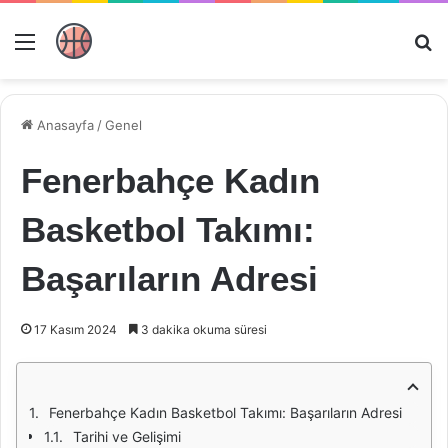
Menü
Ar
Anasayfa
/
Genel
Fenerbahçe Kadın
Basketbol Takımı:
Başarıların Adresi
17 Kasım 2024
3 dakika okuma süresi
Fenerbahçe Kadın Basketbol Takımı: Başarıların Adresi
Tarihi ve Gelişimi