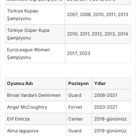
Türkiye Kupası
2007, 2008, 2010, 2011, 2013
Şampiyonu
Türkiye Süper Kupa
2010, 2011, 2012, 2013, 2014
Şampiyonu
EuroLeague Women
2017, 2023
Şampiyonu
Oyuncu Adı
Pozisyon
Yıllar
Birsel Vardarlı Demirmen
Guard
2006-2021
Angel McCoughtry
Forvet
2020-2021
Elif Emirza
Center
2018-günümüz
Alina Iagupova
Guard
2019-günümüz