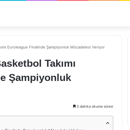
ımı Euroleague Finalinde Şampiyonluk Mücadelesi Veriyor
asketbol Takımı
de Şampiyonluk
3 dakika okuma süresi