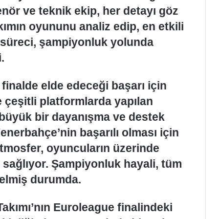
renör ve teknik ekip, her detayı göz
ımın oyununu analiz edip, en etkili
lık süreci, şampiyonluk yolunda
.
 finalde elde edeceği başarı için
çeşitli platformlarda yapılan
a büyük bir dayanışma ve destek
nerbahçe’nin başarılı olması için
atmosfer, oyuncuların üzerinde
 sağlıyor. Şampiyonluk hayali, tüm
gelmiş durumda.
akımı’nın Euroleague finalindeki