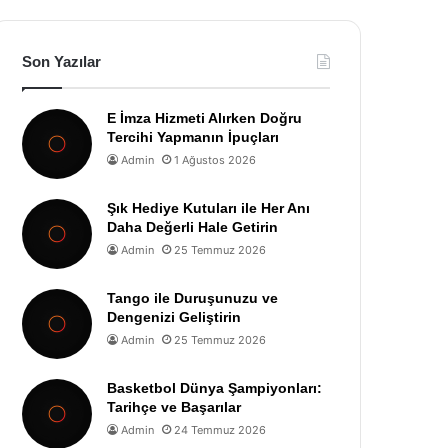
Son Yazılar
E İmza Hizmeti Alırken Doğru
Tercihi Yapmanın İpuçları
Admin
1 Ağustos 2026
Şık Hediye Kutuları ile Her Anı
Daha Değerli Hale Getirin
Admin
25 Temmuz 2026
Tango ile Duruşunuzu ve
Dengenizi Geliştirin
Admin
25 Temmuz 2026
Basketbol Dünya Şampiyonları:
Tarihçe ve Başarılar
Admin
24 Temmuz 2026