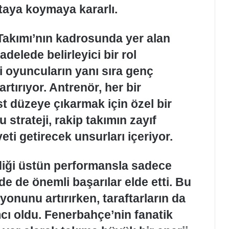
taya koymaya kararlı.
akımı’nın kadrosunda yer alan
delede belirleyici bir rol
i oyuncuların yanı sıra genç
tırıyor. Antrenör, her bir
t düzeye çıkarmak için özel bir
 strateji, rakip takımın zayıf
eti getirecek unsurları içeriyor.
iği üstün performansla sadece
de de önemli başarılar elde etti. Bu
yonunu artırırken, taraftarların da
ı oldu. Fenerbahçe’nin fanatik