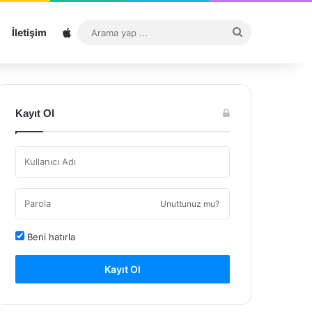
Sitemap
Arama
İletişim
yap
...
Kayıt Ol
Unuttunuz mu?
Beni hatırla
Kayıt Ol