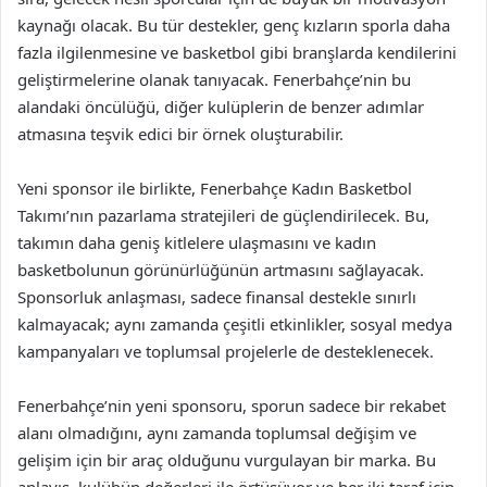
kaynağı olacak. Bu tür destekler, genç kızların sporla daha
fazla ilgilenmesine ve basketbol gibi branşlarda kendilerini
geliştirmelerine olanak tanıyacak. Fenerbahçe’nin bu
alandaki öncülüğü, diğer kulüplerin de benzer adımlar
atmasına teşvik edici bir örnek oluşturabilir.
Yeni sponsor ile birlikte, Fenerbahçe Kadın Basketbol
Takımı’nın pazarlama stratejileri de güçlendirilecek. Bu,
takımın daha geniş kitlelere ulaşmasını ve kadın
basketbolunun görünürlüğünün artmasını sağlayacak.
Sponsorluk anlaşması, sadece finansal destekle sınırlı
kalmayacak; aynı zamanda çeşitli etkinlikler, sosyal medya
kampanyaları ve toplumsal projelerle de desteklenecek.
Fenerbahçe’nin yeni sponsoru, sporun sadece bir rekabet
alanı olmadığını, aynı zamanda toplumsal değişim ve
gelişim için bir araç olduğunu vurgulayan bir marka. Bu
anlayış, kulübün değerleri ile örtüşüyor ve her iki taraf için