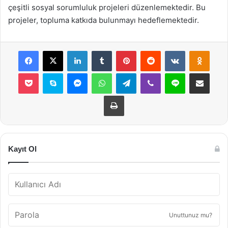
çeşitli sosyal sorumluluk projeleri düzenlemektedir. Bu
projeler, topluma katkıda bulunmayı hedeflemektedir.
Facebook
X
LinkedIn
Tumblr
Pinterest
Reddit
VKontakte
Odnok
Pocket
Skype
Messenger
WhatsApp
Telegram
Viber
Line
E-Posta ile payla
Yazdır
Kayıt Ol
Unuttunuz mu?