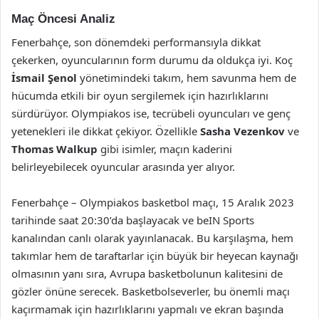
Maç Öncesi Analiz
Fenerbahçe, son dönemdeki performansıyla dikkat
çekerken, oyuncularının form durumu da oldukça iyi. Koç
İsmail Şenol
yönetimindeki takım, hem savunma hem de
hücumda etkili bir oyun sergilemek için hazırlıklarını
sürdürüyor. Olympiakos ise, tecrübeli oyuncuları ve genç
yetenekleri ile dikkat çekiyor. Özellikle
Sasha Vezenkov
ve
Thomas Walkup
gibi isimler, maçın kaderini
belirleyebilecek oyuncular arasında yer alıyor.
Fenerbahçe – Olympiakos basketbol maçı, 15 Aralık 2023
tarihinde saat 20:30’da başlayacak ve beIN Sports
kanalından canlı olarak yayınlanacak. Bu karşılaşma, hem
takımlar hem de taraftarlar için büyük bir heyecan kaynağı
olmasının yanı sıra, Avrupa basketbolunun kalitesini de
gözler önüne serecek. Basketbolseverler, bu önemli maçı
kaçırmamak için hazırlıklarını yapmalı ve ekran başında