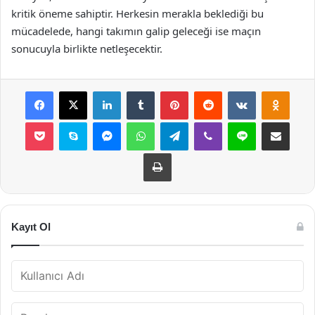
kritik öneme sahiptir. Herkesin merakla beklediği bu
mücadelede, hangi takımın galip geleceği ise maçın
sonucuyla birlikte netleşecektir.
Facebook
X
LinkedIn
Tumblr
Pinterest
Reddit
VKontakte
Odnok
Pocket
Skype
Messenger
WhatsApp
Telegram
Viber
Line
E-Posta ile payla
Yazdır
Kayıt Ol