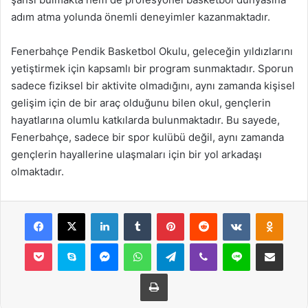
adım atma yolunda önemli deneyimler kazanmaktadır.
Fenerbahçe Pendik Basketbol Okulu, geleceğin yıldızlarını
yetiştirmek için kapsamlı bir program sunmaktadır. Sporun
sadece fiziksel bir aktivite olmadığını, aynı zamanda kişisel
gelişim için de bir araç olduğunu bilen okul, gençlerin
hayatlarına olumlu katkılarda bulunmaktadır. Bu sayede,
Fenerbahçe, sadece bir spor kulübü değil, aynı zamanda
gençlerin hayallerine ulaşmaları için bir yol arkadaşı
olmaktadır.
Facebook
X
LinkedIn
Tumblr
Pinterest
Reddit
VKontakte
Odnok
Pocket
Skype
Messenger
WhatsApp
Telegram
Viber
Line
E-Posta ile payla
Yazdır