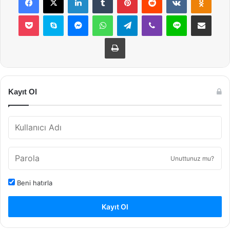
Pocket
Skype
Messenger
WhatsApp
Telegram
Viber
Line
E-Posta ile payla
Yazdır
Kayıt Ol
Unuttunuz mu?
Beni hatırla
Kayıt Ol