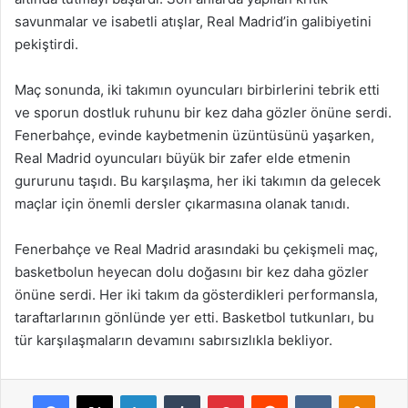
savunmalar ve isabetli atışlar, Real Madrid’in galibiyetini
pekiştirdi.
Maç sonunda, iki takımın oyuncuları birbirlerini tebrik etti
ve sporun dostluk ruhunu bir kez daha gözler önüne serdi.
Fenerbahçe, evinde kaybetmenin üzüntüsünü yaşarken,
Real Madrid oyuncuları büyük bir zafer elde etmenin
gururunu taşıdı. Bu karşılaşma, her iki takımın da gelecek
maçlar için önemli dersler çıkarmasına olanak tanıdı.
Fenerbahçe ve Real Madrid arasındaki bu çekişmeli maç,
basketbolun heyecan dolu doğasını bir kez daha gözler
önüne serdi. Her iki takım da gösterdikleri performansla,
taraftarlarının gönlünde yer etti. Basketbol tutkunları, bu
tür karşılaşmaların devamını sabırsızlıkla bekliyor.
Facebook
X
LinkedIn
Tumblr
Pinterest
Reddit
VKontakte
Odnok