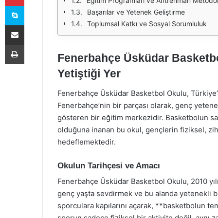
Eğitim Programları ve Antrenman Metodolo
Skype
Başarılar ve Yetenek Geliştirme
Toplumsal Katkı ve Sosyal Sorumluluk
E-Posta ile paylaş
Yazdır
Fenerbahçe Üsküdar Basketbo
Yetiştiği Yer
Fenerbahçe Üsküdar Basketbol Okulu, Türkiye’n
Fenerbahçe’nin bir parçası olarak, genç yetenek
gösteren bir eğitim merkezidir. Basketbolun sa
olduğuna inanan bu okul, gençlerin fiziksel, zi
hedeflemektedir.
Okulun Tarihçesi ve Amacı
Fenerbahçe Üsküdar Basketbol Okulu, 2010 yıl
genç yaşta sevdirmek ve bu alanda yetenekli bi
sporculara kapılarını açarak, **basketbolun tem
sporun sadece fiziksel bir aktivite değil, ayn