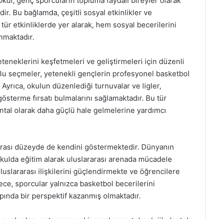
ul, genç sporcuların topluma faydalı bireyler olarak
r. Bu bağlamda, çeşitli sosyal etkinlikler ve
ür etkinliklerde yer alarak, hem sosyal becerilerini
nmaktadır.
teneklerini keşfetmeleri ve geliştirmeleri için düzenli
Bu seçmeler, yetenekli gençlerin profesyonel basketbol
Ayrıca, okulun düzenlediği turnuvalar ve ligler,
gösterme fırsatı bulmalarını sağlamaktadır. Bu tür
ental olarak daha güçlü hale gelmelerine yardımcı
rası düzeyde de kendini göstermektedir. Dünyanın
okulda eğitim alarak uluslararası arenada mücadele
uslararası ilişkilerini güçlendirmekte ve öğrencilere
ylece, sporcular yalnızca basketbol becerilerini
pında bir perspektif kazanmış olmaktadır.