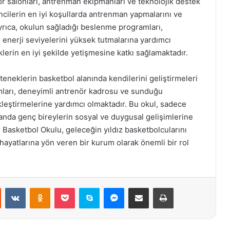
r salonları, antrenman ekipmanları ve teknolojik destek
ncilerin en iyi koşullarda antrenman yapmalarını ve
Ayrıca, okulun sağladığı beslenme programları,
e enerji seviyelerini yüksek tutmalarına yardımcı
lerin en iyi şekilde yetişmesine katkı sağlamaktadır.
neklerin basketbol alanında kendilerini geliştirmeleri
ramları, deneyimli antrenör kadrosu ve sunduğu
kleştirmelerine yardımcı olmaktadır. Bu okul, sadece
anda genç bireylerin sosyal ve duygusal gelişimlerine
Basketbol Okulu, geleceğin yıldız basketbolcularını
 hayatlarına yön veren bir kurum olarak önemli bir rol
st
Reddit
VKontakte
Odnoklassniki
Pocket
Skype
Messenger
E-Posta ile paylaş
Yazdır