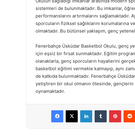
Okulun sağladığı imkanlar arasında modern spo
sistemleri de bulunmaktadır. Bu imkanlar, öğre
performanslarını artırmalarını sağlamaktadır. 
sporcuların fiziksel sağlıklarını korumalarına v
olmaktadır. Bu bütünsel yaklaşım, genç yetenek
Fenerbahçe Üsküdar Basketbol Okulu, genç yete
için eşsiz bir fırsat sunmaktadır. Eğitim prog
olanaklarla, genç sporcuların hayallerini gerçe
basketbol eğitimi vermekle kalmayıp, aynı zam
de katkıda bulunmaktadır. Fenerbahçe Üsküdar 
yetiştiren bir okul olmanın ötesinde, gençlerin
oynamaktadır.
Facebook
X
LinkedIn
Tumblr
Pintere