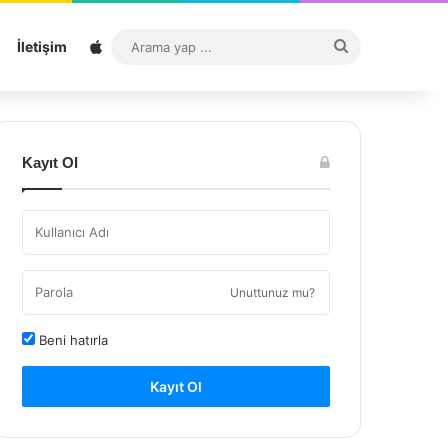
Sitemap
Arama
İletişim
yap
...
Kayıt Ol
Unuttunuz mu?
Beni hatırla
Kayıt Ol