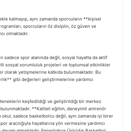
ekle kalmayıp, aynı zamanda sporcuların **kişisel
ogramları, sporcuların öz disiplin, öz güven ve
cı olmaktadır.
 sadece spor alanında değil, sosyal hayatta da aktif
itli sosyal sorumluluk projeleri ve toplumsal etkinlikler
er olarak yetişmelerine katkıda bulunmaktadır. Bu
rlik** gibi değerleri geliştirmelerine yardımcı
eklerin keşfedildiği ve geliştirildiği bir merkez
bulunmaktadır. **Kaliteli eğitim, deneyimli antrenör
u okul, sadece basketbolcu değil, aynı zamanda iyi birer
spor aracılığıyla hayatlarına yön vermesine yardımcı
meye devam etmektedir. Fenerbahçe Üsküdar Basketbol