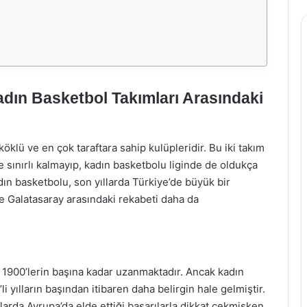
dın Basketbol Takımları Arasındaki
lü ve en çok taraftara sahip kulüpleridir. Bu iki takım
 sınırlı kalmayıp, kadın basketbolu liginde de oldukça
dın basketbolu, son yıllarda Türkiye’de büyük bir
e Galatasaray arasındaki rekabeti daha da
 1900’lerin başına kadar uzanmaktadır. Ancak kadın
i yılların başından itibaren daha belirgin hale gelmiştir.
arda Avrupa’da elde ettiği başarılarla dikkat çekmişken,