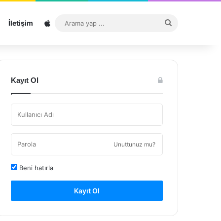
Sitemap
Arama
İletişim
yap
...
Kayıt Ol
Unuttunuz mu?
Beni hatırla
Kayıt Ol