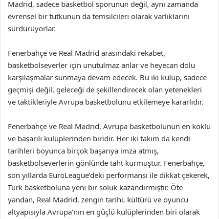
Madrid, sadece basketbol sporunun değil, aynı zamanda
evrensel bir tutkunun da temsilcileri olarak varlıklarını
sürdürüyorlar.
Fenerbahçe ve Real Madrid arasındaki rekabet,
basketbolseverler için unutulmaz anlar ve heyecan dolu
karşılaşmalar sunmaya devam edecek. Bu iki kulüp, sadece
geçmişi değil, geleceği de şekillendirecek olan yetenekleri
ve taktikleriyle Avrupa basketbolunu etkilemeye kararlıdır.
Fenerbahçe ve Real Madrid, Avrupa basketbolunun en köklü
ve başarılı kulüplerinden biridir. Her iki takım da kendi
tarihleri boyunca birçok başarıya imza atmış,
basketbolseverlerin gönlünde taht kurmuştur. Fenerbahçe,
son yıllarda EuroLeague’deki performansı ile dikkat çekerek,
Türk basketboluna yeni bir soluk kazandırmıştır. Öte
yandan, Real Madrid, zengin tarihi, kültürü ve oyuncu
altyapısıyla Avrupa’nın en güçlü kulüplerinden biri olarak