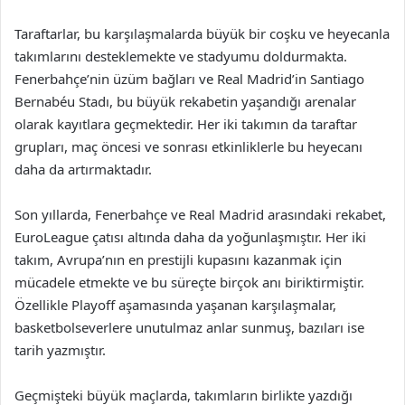
Taraftarlar, bu karşılaşmalarda büyük bir coşku ve heyecanla
takımlarını desteklemekte ve stadyumu doldurmakta.
Fenerbahçe’nin üzüm bağları ve Real Madrid’in Santiago
Bernabéu Stadı, bu büyük rekabetin yaşandığı arenalar
olarak kayıtlara geçmektedir. Her iki takımın da taraftar
grupları, maç öncesi ve sonrası etkinliklerle bu heyecanı
daha da artırmaktadır.
Son yıllarda, Fenerbahçe ve Real Madrid arasındaki rekabet,
EuroLeague çatısı altında daha da yoğunlaşmıştır. Her iki
takım, Avrupa’nın en prestijli kupasını kazanmak için
mücadele etmekte ve bu süreçte birçok anı biriktirmiştir.
Özellikle Playoff aşamasında yaşanan karşılaşmalar,
basketbolseverlere unutulmaz anlar sunmuş, bazıları ise
tarih yazmıştır.
Geçmişteki büyük maçlarda, takımların birlikte yazdığı