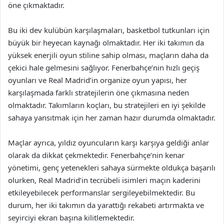
öne çıkmaktadır.
Bu iki dev kulübün karşılaşmaları, basketbol tutkunları için
büyük bir heyecan kaynağı olmaktadır. Her iki takımın da
yüksek enerjili oyun stiline sahip olması, maçların daha da
çekici hale gelmesini sağlıyor. Fenerbahçe’nin hızlı geçiş
oyunları ve Real Madrid’in organize oyun yapısı, her
karşılaşmada farklı stratejilerin öne çıkmasına neden
olmaktadır. Takımların koçları, bu stratejileri en iyi şekilde
sahaya yansıtmak için her zaman hazır durumda olmaktadır.
Maçlar ayrıca, yıldız oyuncuların karşı karşıya geldiği anlar
olarak da dikkat çekmektedir. Fenerbahçe’nin kenar
yönetimi, genç yetenekleri sahaya sürmekte oldukça başarılı
olurken, Real Madrid’in tecrübeli isimleri maçın kaderini
etkileyebilecek performanslar sergileyebilmektedir. Bu
durum, her iki takımın da yarattığı rekabeti artırmakta ve
seyirciyi ekran başına kilitlemektedir.