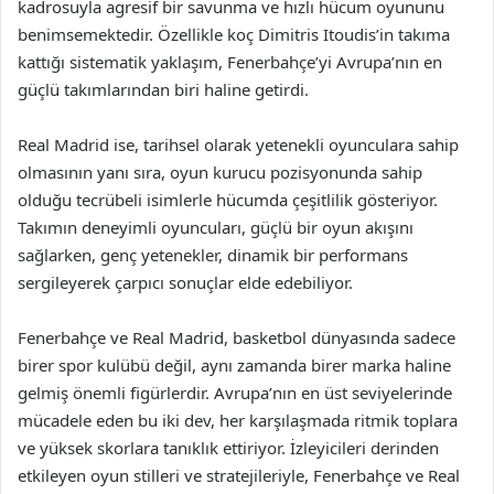
kadrosuyla agresif bir savunma ve hızlı hücum oyununu
benimsemektedir. Özellikle koç Dimitris Itoudis’in takıma
kattığı sistematik yaklaşım, Fenerbahçe’yi Avrupa’nın en
güçlü takımlarından biri haline getirdi.
Real Madrid ise, tarihsel olarak yetenekli oyunculara sahip
olmasının yanı sıra, oyun kurucu pozisyonunda sahip
olduğu tecrübeli isimlerle hücumda çeşitlilik gösteriyor.
Takımın deneyimli oyuncuları, güçlü bir oyun akışını
sağlarken, genç yetenekler, dinamik bir performans
sergileyerek çarpıcı sonuçlar elde edebiliyor.
Fenerbahçe ve Real Madrid, basketbol dünyasında sadece
birer spor kulübü değil, aynı zamanda birer marka haline
gelmiş önemli figürlerdir. Avrupa’nın en üst seviyelerinde
mücadele eden bu iki dev, her karşılaşmada ritmik toplara
ve yüksek skorlara tanıklık ettiriyor. İzleyicileri derinden
etkileyen oyun stilleri ve stratejileriyle, Fenerbahçe ve Real