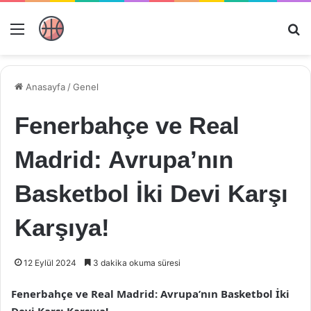
Menü
Ar
Anasayfa
/
Genel
Fenerbahçe ve Real
Madrid: Avrupa’nın
Basketbol İki Devi Karşı
Karşıya!
12 Eylül 2024
3 dakika okuma süresi
Fenerbahçe ve Real Madrid: Avrupa’nın Basketbol İki