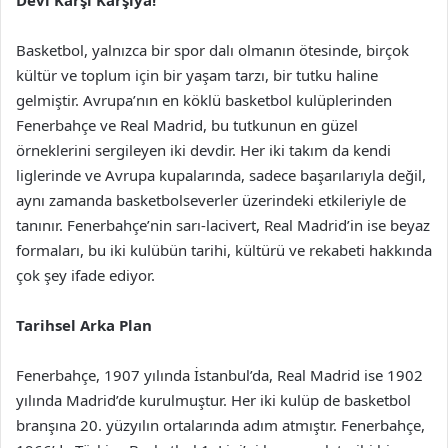
Devi Karşı Karşıya!
Basketbol, yalnızca bir spor dalı olmanın ötesinde, birçok
kültür ve toplum için bir yaşam tarzı, bir tutku haline
gelmiştir. Avrupa’nın en köklü basketbol kulüplerinden
Fenerbahçe ve Real Madrid, bu tutkunun en güzel
örneklerini sergileyen iki devdir. Her iki takım da kendi
liglerinde ve Avrupa kupalarında, sadece başarılarıyla değil,
aynı zamanda basketbolseverler üzerindeki etkileriyle de
tanınır. Fenerbahçe’nin sarı-lacivert, Real Madrid’in ise beyaz
formaları, bu iki kulübün tarihi, kültürü ve rekabeti hakkında
çok şey ifade ediyor.
Tarihsel Arka Plan
Fenerbahçe, 1907 yılında İstanbul’da, Real Madrid ise 1902
yılında Madrid’de kurulmuştur. Her iki kulüp de basketbol
branşına 20. yüzyılın ortalarında adım atmıştır. Fenerbahçe,