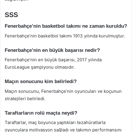
SSS
Fenerbahçe’nin basketbol takımı ne zaman kuruldu?
Fenerbahçe’nin basketbol takımı 1913 yılında kurulmuştur.
Fenerbahçe’nin en büyük başarısı nedir?
Fenerbahçe’nin en büyük başarısı, 2017 yılında
EuroLeague şampiyonu olmasıdır.
Maçın sonucunu kim belirledi?
Maçın sonucunu, Fenerbahçe’nin oyuncuları ve koçunun
stratejileri belirledi.
Taraftarların rolü maçta neydi?
Taraftarlar, maç boyunca yaptıkları tezahüratlarla
oyunculara motivasyon sağladı ve takımın performansını