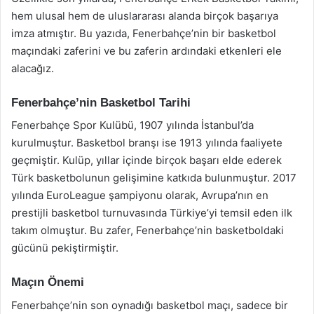
hem ulusal hem de uluslararası alanda birçok başarıya
imza atmıştır. Bu yazıda, Fenerbahçe’nin bir basketbol
maçındaki zaferini ve bu zaferin ardındaki etkenleri ele
alacağız.
Fenerbahçe’nin Basketbol Tarihi
Fenerbahçe Spor Kulübü, 1907 yılında İstanbul’da
kurulmuştur. Basketbol branşı ise 1913 yılında faaliyete
geçmiştir. Kulüp, yıllar içinde birçok başarı elde ederek
Türk basketbolunun gelişimine katkıda bulunmuştur. 2017
yılında EuroLeague şampiyonu olarak, Avrupa’nın en
prestijli basketbol turnuvasında Türkiye’yi temsil eden ilk
takım olmuştur. Bu zafer, Fenerbahçe’nin basketboldaki
gücünü pekiştirmiştir.
Maçın Önemi
Fenerbahçe’nin son oynadığı basketbol maçı, sadece bir