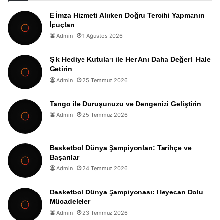
E İmza Hizmeti Alırken Doğru Tercihi Yapmanın
İpuçları
Admin
1 Ağustos 2026
Şık Hediye Kutuları ile Her Anı Daha Değerli Hale
Getirin
Admin
25 Temmuz 2026
Tango ile Duruşunuzu ve Dengenizi Geliştirin
Admin
25 Temmuz 2026
Basketbol Dünya Şampiyonları: Tarihçe ve
Başarılar
Admin
24 Temmuz 2026
Basketbol Dünya Şampiyonası: Heyecan Dolu
Mücadeleler
Admin
23 Temmuz 2026