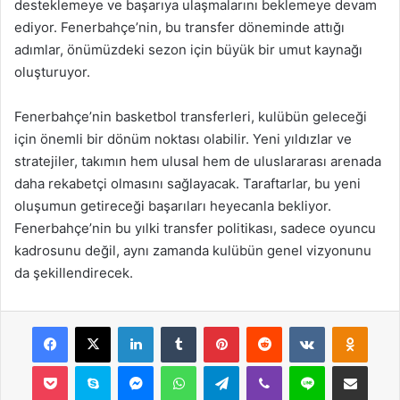
desteklemeye ve başarıya ulaşmalarını beklemeye devam
ediyor. Fenerbahçe’nin, bu transfer döneminde attığı
adımlar, önümüzdeki sezon için büyük bir umut kaynağı
oluşturuyor.
Fenerbahçe’nin basketbol transferleri, kulübün geleceği
için önemli bir dönüm noktası olabilir. Yeni yıldızlar ve
stratejiler, takımın hem ulusal hem de uluslararası arenada
daha rekabetçi olmasını sağlayacak. Taraftarlar, bu yeni
oluşumun getireceği başarıları heyecanla bekliyor.
Fenerbahçe’nin bu yılki transfer politikası, sadece oyuncu
kadrosunu değil, aynı zamanda kulübün genel vizyonunu
da şekillendirecek.
Facebook
X
LinkedIn
Tumblr
Pinterest
Reddit
VKontakte
Odnok
Pocket
Skype
Messenger
WhatsApp
Telegram
Viber
Line
E-Posta ile payla