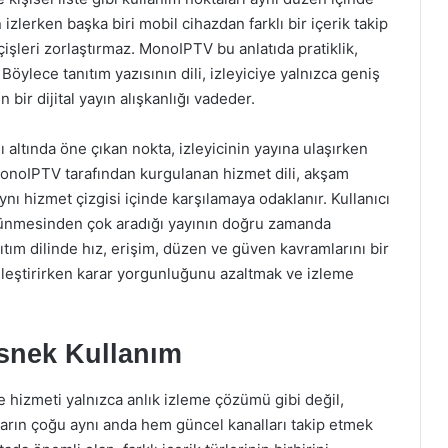
 izlerken başka biri mobil cihazdan farklı bir içerik takip
eçişleri zorlaştırmaz. MonoIPTV bu anlatıda pratiklik,
 Böylece tanıtım yazısının dili, izleyiciye yalnızca geniş
bir dijital yayın alışkanlığı vadeder.
 altında öne çıkan nokta, izleyicinin yayına ulaşırken
MonoIPTV tarafından kurgulanan hizmet dili, akşam
aynı hizmet çizgisi içinde karşılamaya odaklanır. Kullanıcı
görünmesinden çok aradığı yayının doğru zamanda
tım dilinde hız, erişim, düzen ve güven kavramlarını bir
inleştirirken karar yorgunluğunu azaltmak ve izleme
Esnek Kullanım
 ve hizmeti yalnızca anlık izleme çözümü gibi değil,
ıların çoğu aynı anda hem güncel kanalları takip etmek