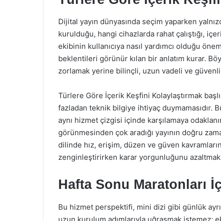
Dijital yayın dünyasında seçim yaparken yalnızc
kurulduğu, hangi cihazlarda rahat çalıştığı, içe
ekibinin kullanıcıya nasıl yardımcı olduğu önem
beklentileri görünür kılan bir anlatım kurar. Böy
zorlamak yerine bilinçli, uzun vadeli ve güvenl
Türlere Göre İçerik Keşfini Kolaylaştırmak başlı
fazladan teknik bilgiye ihtiyaç duymamasıdır. Bu y
aynı hizmet çizgisi içinde karşılamaya odaklanır.
görünmesinden çok aradığı yayının doğru zama
dilinde hız, erişim, düzen ve güven kavramlarını
zenginleştirirken karar yorgunluğunu azaltmak 
Hafta Sonu Maratonları İ
Bu hizmet perspektifi, mini dizi gibi günlük ayr
uzun kurulum adımlarıyla uğraşmak istemez; ek