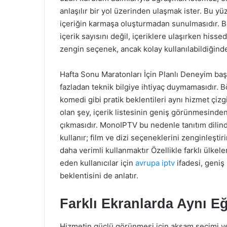
anlaşılır bir yol üzerinden ulaşmak ister. Bu 
içeriğin karmaşa oluşturmadan sunulmasıdır. Ba
içerik sayısını değil, içeriklere ulaşırken hissed
zengin seçenek, ancak kolay kullanılabildiğinde
Hafta Sonu Maratonları İçin Planlı Deneyim başlı
fazladan teknik bilgiye ihtiyaç duymamasıdır. 
komedi gibi pratik beklentileri aynı hizmet çizg
olan şey, içerik listesinin geniş görünmesinde
çıkmasıdır. MonoIPTV bu nedenle tanıtım dilind
kullanır; film ve dizi seçeneklerini zenginleşt
daha verimli kullanmaktır Özellikle farklı ülkel
eden kullanıcılar için
avrupa iptv
ifadesi, geniş
beklentisini de anlatır.
Farklı Ekranlarda Aynı E
Hizmetin güçlü görünmesi için akşam seçimi ve k