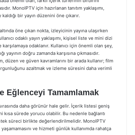
da önemli olan, farklı içerik türlerinin birbirini
ıdır. MonoIPTV için hazırlanan tanıtım yaklaşımı,
aldığı bir yayın düzenini öne çıkarır.
altında öne çıkan nokta, izleyicinin yayına ulaşırken
lanıcı odaklı yayın yaklaşımı, kişisel liste ve mini dizi
de karşılamaya odaklanır. Kullanıcı için önemli olan şey,
ığı yayının doğru zamanda karşısına çıkmasıdır.
, düzen ve güven kavramlarını bir arada kullanır; film
yorgunluğunu azaltmak ve izleme süresini daha verimli
yle Eğlenceyi Tamamlamak
asında daha görünür hale gelir. İçerik listesi geniş
imi kısa sürede yorucu olabilir. Bu nedenle bağlantı
stek süreci birlikte değerlendirilmelidir. MonoIPTV
reti yaşamamasını ve hizmeti günlük kullanımda rahatça