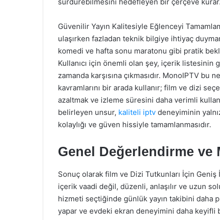
sürdürebilmesini hedefleyen bir çerçeve kurar
Güvenilir Yayın Kalitesiyle Eğlenceyi Tamamlama
ulaşırken fazladan teknik bilgiye ihtiyaç duymama
komedi ve hafta sonu maratonu gibi pratik bekle
Kullanıcı için önemli olan şey, içerik listesin
zamanda karşısına çıkmasıdır. MonoIPTV bu ned
kavramlarını bir arada kullanır; film ve dizi se
azaltmak ve izleme süresini daha verimli kulla
belirleyen unsur,
kaliteli iptv
deneyiminin yalnız
kolaylığı ve güven hissiyle tamamlanmasıdır.
Genel Değerlendirme ve 
Sonuç olarak film ve Dizi Tutkunları İçin Geniş 
içerik vaadi değil, düzenli, anlaşılır ve uzun sol
hizmeti seçtiğinde günlük yayın takibini daha plan
yapar ve evdeki ekran deneyimini daha keyifli b