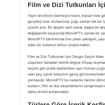
Film ve Dizi Tutkunları İ
Yayın tercihinin belirleyici kısmı, kişisel liste 
gerçekçi kılar. Kullanıcılar çoğu zaman tek bir 
çözüm arar. Bir akşam canlı kanal, başka bir ak
değişkenlik karşısında MonoIPTV, esnek bir yay
MonoIPTV tanıtımında öne çıkan yaklaşım, yayın h
eden bir kullanım bilinci oluşturmaktır.
Film ve Dizi Tutkunları İçin Zengin Seçim Alanı 
ulaşırken fazladan teknik bilgiye ihtiyaç duyma
seçimi gibi pratik beklentileri aynı hizmet çizgi
olan şey, içerik listesinin geniş görünmesinde
çıkmasıdır. MonoIPTV bu nedenle tanıtım dilind
kullanır; film ve dizi seçeneklerini zenginleşt
daha verimli kullanmaktır
Türlere Göre İçerik Keşfi