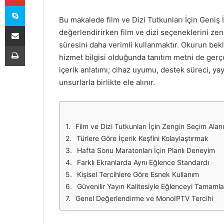
Skype
Bu makalede film ve Dizi Tutkunları İçin Geni
E-Posta ile paylaş
değerlendirirken film ve dizi seçeneklerini ze
süresini daha verimli kullanmaktır. Okurun bekl
Yazdır
hizmet bilgisi olduğunda tanıtım metni de ger
içerik anlatımı; cihaz uyumu, destek süreci, yay
unsurlarla birlikte ele alınır.
Film ve Dizi Tutkunları İçin Zengin Seçim Alanı
Türlere Göre İçerik Keşfini Kolaylaştırmak
Hafta Sonu Maratonları İçin Planlı Deneyim
Farklı Ekranlarda Aynı Eğlence Standardı
Kişisel Tercihlere Göre Esnek Kullanım
Güvenilir Yayın Kalitesiyle Eğlenceyi Tamam
Genel Değerlendirme ve MonoIPTV Tercihi