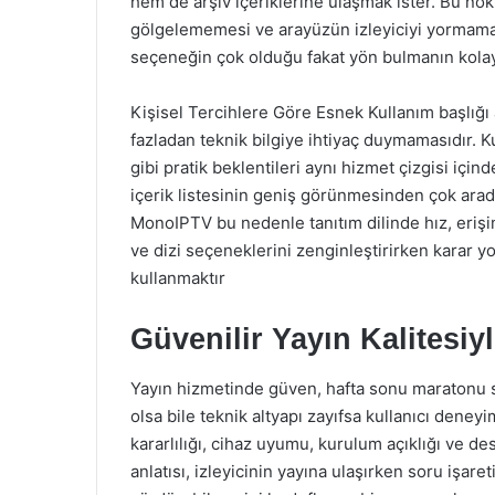
hem de arşiv içeriklerine ulaşmak ister. Bu nokta
gölgelememesi ve arayüzün izleyiciyi yormamas
seçeneğin çok olduğu fakat yön bulmanın kolay k
Kişisel Tercihlere Göre Esnek Kullanım başlığı 
fazladan teknik bilgiye ihtiyaç duymamasıdır. Kul
gibi pratik beklentileri aynı hizmet çizgisi için
içerik listesinin geniş görünmesinden çok arad
MonoIPTV bu nedenle tanıtım dilinde hız, erişim
ve dizi seçeneklerini zenginleştirirken karar 
kullanmaktır
Güvenilir Yayın Kalitesi
Yayın hizmetinde güven, hafta sonu maratonu sır
olsa bile teknik altyapı zayıfsa kullanıcı deney
kararlılığı, cihaz uyumu, kurulum açıklığı ve de
anlatısı, izleyicinin yayına ulaşırken soru işa