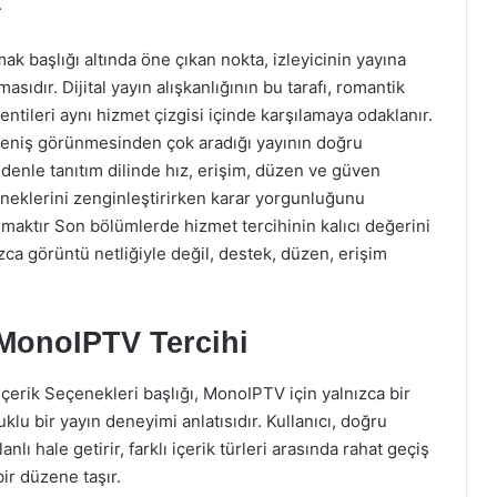
.
k başlığı altında öne çıkan nokta, izleyicinin yayına
sıdır. Dijital yayın alışkanlığının bu tarafı, romantik
ntileri aynı hizmet çizgisi içinde karşılamaya odaklanır.
in geniş görünmesinden çok aradığı yayının doğru
enle tanıtım dilinde hız, erişim, düzen ve güven
çeneklerini zenginleştirirken karar yorgunluğunu
nmaktır Son bölümlerde hizmet tercihinin kalıcı değerini
ca görüntü netliğiyle değil, destek, düzen, erişim
MonoIPTV Tercihi
İçerik Seçenekleri başlığı, MonoIPTV için yalnızca bir
uklu bir yayın deneyimi anlatısıdır. Kullanıcı, doğru
lı hale getirir, farklı içerik türleri arasında rahat geçiş
ir düzene taşır.