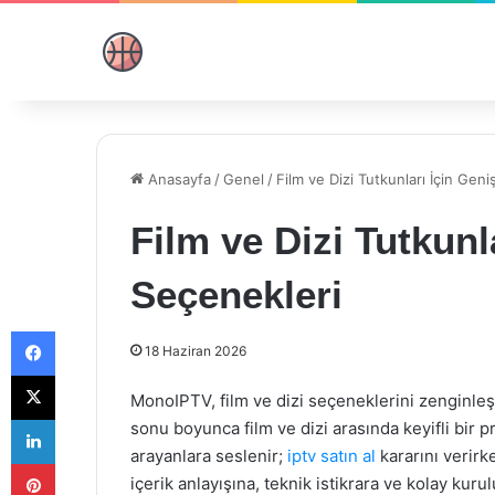
Anasayfa
/
Genel
/
Film ve Dizi Tutkunları İçin Geni
Film ve Dizi Tutkunl
Seçenekleri
Facebook
18 Haziran 2026
X
MonoIPTV, film ve dizi seçeneklerini zenginleşti
LinkedIn
sonu boyunca film ve dizi arasında keyifli bir
arayanlara seslenir;
iptv satın al
kararını verirke
Pinterest
içerik anlayışına, teknik istikrara ve kolay kur