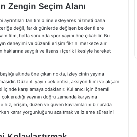
çin Zengin Seçim Alanı
gibi ayrıntıları tanıtım diline ekleyerek hizmeti daha
içeriğe değil, farklı günlerde değişen beklentilere
şam film, hafta sonunda spor yayını öne çıkabilir. Bu
ın deneyimi ve düzenli erişim fikrini merkeze alır.
aklarına saygılı ve lisanslı içerik ilkesiyle hareket
başlığı altında öne çıkan nokta, izleyicinin yayına
masıdır. Düzenli yayın beklentisi, aksiyon filmi ve akşam
si içinde karşılamaya odaklanır. Kullanıcı için önemli
n çok aradığı yayının doğru zamanda karşısına
e hız, erişim, düzen ve güven kavramlarını bir arada
irirken karar yorgunluğunu azaltmak ve izleme süresini
ni Kolaylaştırmak