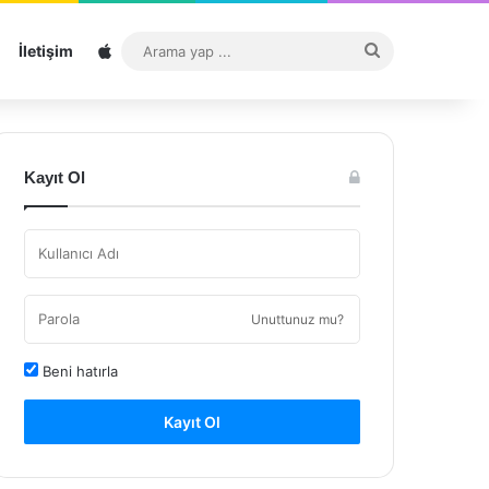
Sitemap
Arama
İletişim
yap
...
Kayıt Ol
Unuttunuz mu?
Beni hatırla
Kayıt Ol