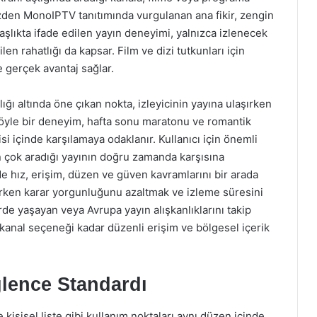
yüzden MonoIPTV tanıtımında vurgulanan ana fikir, zengin
şlıkta ifade edilen yayın deneyimi, yalnızca izlenecek
ilen rahatlığı da kapsar. Film ve dizi tutkunları için
 gerçek avantaj sağlar.
ğı altında öne çıkan nokta, izleyicinin yayına ulaşırken
Böyle bir deneyim, hafta sonu maratonu ve romantik
isi içinde karşılamaya odaklanır. Kullanıcı için önemli
n çok aradığı yayının doğru zamanda karşısına
e hız, erişim, düzen ve güven kavramlarını bir arada
irirken karar yorgunluğunu azaltmak ve izleme süresini
erde yaşayan veya Avrupa yayın alışkanlıklarını takip
 kanal seçeneği kadar düzenli erişim ve bölgesel içerik
ğlence Standardı
işisel liste gibi kullanım noktaları aynı düzen içinde