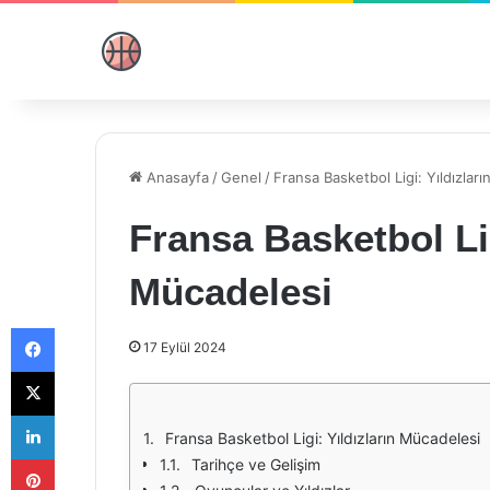
Anasayfa
/
Genel
/
Fransa Basketbol Ligi: Yıldızlar
Fransa Basketbol Lig
Mücadelesi
Facebook
17 Eylül 2024
X
LinkedIn
Fransa Basketbol Ligi: Yıldızların Mücadelesi
Pinterest
Tarihçe ve Gelişim