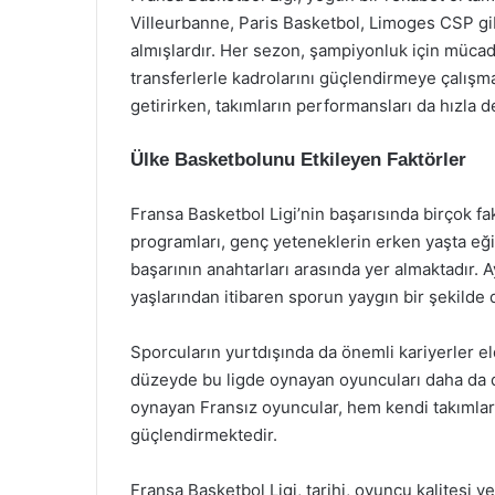
Villeurbanne, Paris Basketbol, Limoges CSP gibi
almışlardır. Her sezon, şampiyonluk için mücad
transferlerle kadrolarını güçlendirmeye çalışma
getirirken, takımların performansları da hızla d
Ülke Basketbolunu Etkileyen Faktörler
Fransa Basketbol Ligi’nin başarısında birçok fa
programları, genç yeteneklerin erken yaşta eği
başarının anahtarları arasında yer almaktadır. 
yaşlarından itibaren sporun yaygın bir şekilde 
Sporcuların yurtdışında da önemli kariyerler eld
düzeyde bu ligde oynayan oyuncuları daha da de
oynayan Fransız oyuncular, hem kendi takımlar
güçlendirmektedir.
Fransa Basketbol Ligi, tarihi, oyuncu kalitesi 