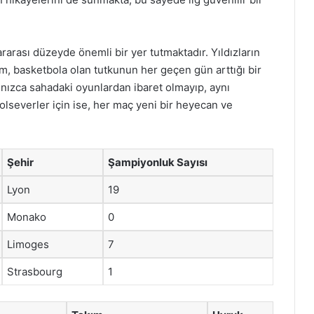
arası düzeyde önemli bir yer tutmaktadır. Yıldızların
m, basketbola olan tutkunun her geçen gün arttığı bir
lnızca sahadaki oyunlardan ibaret olmayıp, aynı
olseverler için ise, her maç yeni bir heyecan ve
Şehir
Şampiyonluk Sayısı
Lyon
19
Monako
0
Limoges
7
Strasbourg
1