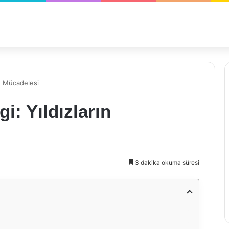
ın Mücadelesi
i: Yıldızların
3 dakika okuma süresi