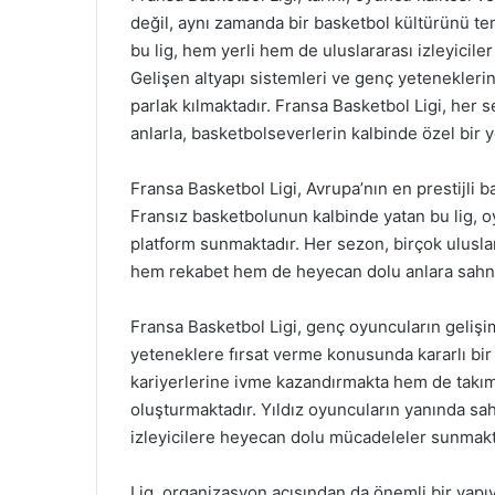
değil, aynı zamanda bir basketbol kültürünü tem
bu lig, hem yerli hem de uluslararası izleyicil
Gelişen altyapı sistemleri ve genç yetenekleri
parlak kılmaktadır. Fransa Basketbol Ligi, he
anlarla, basketbolseverlerin kalbinde özel bir
Fransa Basketbol Ligi, Avrupa’nın en prestijli b
Fransız basketbolunun kalbinde yatan bu lig, oy
platform sunmaktadır. Her sezon, birçok uluslara
hem rekabet hem de heyecan dolu anlara sahne
Fransa Basketbol Ligi, genç oyuncuların gelişi
yeteneklere fırsat verme konusunda kararlı bi
kariyerlerine ivme kazandırmakta hem de takımla
oluşturmaktadır. Yıldız oyuncuların yanında sah
izleyicilere heyecan dolu mücadeleler sunmakt
Lig, organizasyon açısından da önemli bir yapıy