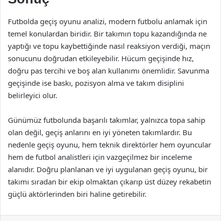
Futbolda geçiş oyunu analizi, modern futbolu anlamak için
temel konulardan biridir. Bir takımın topu kazandığında ne
yaptığı ve topu kaybettiğinde nasıl reaksiyon verdiği, maçın
sonucunu doğrudan etkileyebilir. Hücum geçişinde hız,
doğru pas tercihi ve boş alan kullanımı önemlidir. Savunma
geçişinde ise baskı, pozisyon alma ve takım disiplini
belirleyici olur.
Günümüz futbolunda başarılı takımlar, yalnızca topa sahip
olan değil, geçiş anlarını en iyi yöneten takımlardır. Bu
nedenle geçiş oyunu, hem teknik direktörler hem oyuncular
hem de futbol analistleri için vazgeçilmez bir inceleme
alanıdır. Doğru planlanan ve iyi uygulanan geçiş oyunu, bir
takımı sıradan bir ekip olmaktan çıkarıp üst düzey rekabetin
güçlü aktörlerinden biri haline getirebilir.