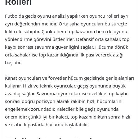
Rolleri
Futbolda geçiş oyunu analizi yapılırken oyuncu rolleri ayrı
ayrı değerlendirilmelidir. Orta saha oyuncuları bu süreçte
kilit role sahiptir. Çünkü hem top kazanma hem de oyunu
yönlendirme görevini üstlenirler. Defansif orta sahalar, top
kaybı sonrası savunma güvenliğini sağlar. Hücuma dönük
orta sahalar ise top kazanıldığında ilk pası vererek atağı
başlatır.
Kanat oyuncuları ve forvetler hücum geçişinde geniş alanları
kullanır. Hızlı ve teknik oyuncular, geçiş oyununda büyük
avantaj sağlar. Savunma oyuncuları ise özellikle top kaybı
sonrası doğru pozisyon alarak rakibin hızlı hücumlarını
engellemek zorundadır. Kaleciler bile geçiş oyununda
önemlidir; çünkü iyi bir kaleci, top kazanıldıktan sonra hızlı
ve isabetli paslarla hücumu başlatabilir.