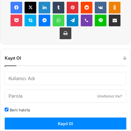
Facebook
X
LinkedIn
Tumblr
Pinterest
Reddit
VKontakte
Odnok
Pocket
Skype
Messenger
WhatsApp
Telegram
Viber
Line
E-Posta ile payla
Yazdır
Kayıt Ol
Unuttunuz mu?
Beni hatırla
Kayıt Ol