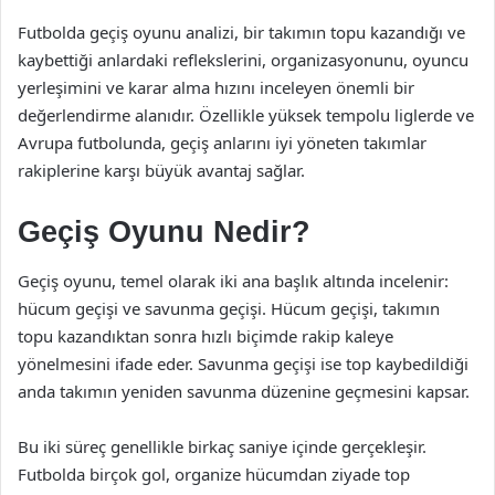
Futbolda geçiş oyunu analizi, bir takımın topu kazandığı ve
kaybettiği anlardaki reflekslerini, organizasyonunu, oyuncu
yerleşimini ve karar alma hızını inceleyen önemli bir
değerlendirme alanıdır. Özellikle yüksek tempolu liglerde ve
Avrupa futbolunda, geçiş anlarını iyi yöneten takımlar
rakiplerine karşı büyük avantaj sağlar.
Geçiş Oyunu Nedir?
Geçiş oyunu, temel olarak iki ana başlık altında incelenir:
hücum geçişi ve savunma geçişi. Hücum geçişi, takımın
topu kazandıktan sonra hızlı biçimde rakip kaleye
yönelmesini ifade eder. Savunma geçişi ise top kaybedildiği
anda takımın yeniden savunma düzenine geçmesini kapsar.
Bu iki süreç genellikle birkaç saniye içinde gerçekleşir.
Futbolda birçok gol, organize hücumdan ziyade top