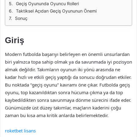
Geçiş Oyununda Oyuncu Rolleri
Taktiksel Açıdan Geçiş Oyununun Önemi
Sonuç
Giriş
Modern futbolda başarıyı belirleyen en önemli unsurlardan
biri yalnızca topa sahip olmak ya da savunmada iyi pozisyon
almak değildir. Takımların oyunun iki yönü arasında ne
kadar hızlı ve etkili geçiş yaptığı da sonucu doğrudan etkiler.
Bu noktada “geçiş oyunu” kavramı öne çıkar. Futbolda geçiş
oyunu, top kazanıldıktan sonra hücuma çıkma ya da top
kaybedildikten sonra savunmaya dönme sürecini ifade eder.
Günümüzde üst düzey takımlar, maçların kaderini çoğu
zaman bu kısa ama kritik anlarda belirlemektedir.
roketbet lisans