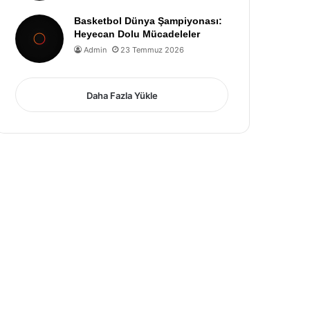
Basketbol Dünya Şampiyonası:
Heyecan Dolu Mücadeleler
Admin
23 Temmuz 2026
Daha Fazla Yükle