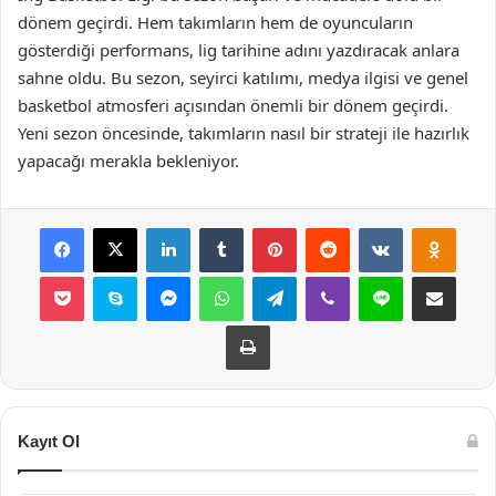
dönem geçirdi. Hem takımların hem de oyuncuların
gösterdiği performans, lig tarihine adını yazdıracak anlara
sahne oldu. Bu sezon, seyirci katılımı, medya ilgisi ve genel
basketbol atmosferi açısından önemli bir dönem geçirdi.
Yeni sezon öncesinde, takımların nasıl bir strateji ile hazırlık
yapacağı merakla bekleniyor.
Facebook
X
LinkedIn
Tumblr
Pinterest
Reddit
VKontakte
Odnok
Pocket
Skype
Messenger
WhatsApp
Telegram
Viber
Line
E-Posta ile payla
Yazdır
Kayıt Ol