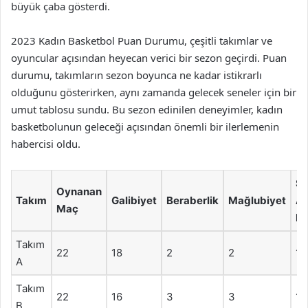
büyük çaba gösterdi.
2023 Kadın Basketbol Puan Durumu, çeşitli takımlar ve
oyuncular açısından heyecan verici bir sezon geçirdi. Puan
durumu, takımların sezon boyunca ne kadar istikrarlı
olduğunu gösterirken, aynı zamanda gelecek seneler için bir
umut tablosu sundu. Bu sezon edinilen deneyimler, kadın
basketbolunun geleceği açısından önemli bir ilerlemenin
habercisi oldu.
Sa
Oynanan
Takım
Galibiyet
Beraberlik
Mağlubiyet
Al
Maç
Pu
Takım
22
18
2
2
15
A
Takım
22
16
3
3
14
B