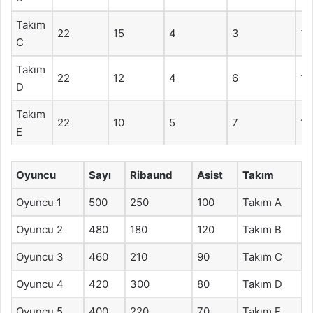
Takım
22
15
4
3
13
C
Takım
22
12
4
6
12
D
Takım
22
10
5
7
11
E
Oyuncu
Sayı
Ribaund
Asist
Takım
Oyuncu 1
500
250
100
Takım A
Oyuncu 2
480
180
120
Takım B
Oyuncu 3
460
210
90
Takım C
Oyuncu 4
420
300
80
Takım D
Oyuncu 5
400
220
70
Takım E