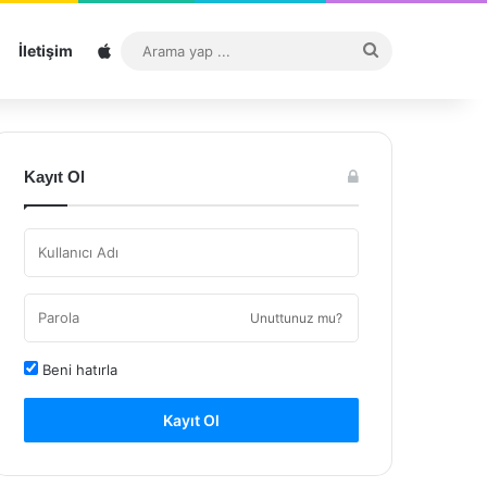
Sitemap
Arama
İletişim
yap
...
Kayıt Ol
Unuttunuz mu?
Beni hatırla
Kayıt Ol