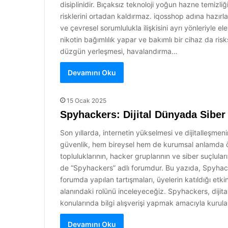
disiplinidir. Bıçaksız teknoloji yoğun hazne temizliği
risklerini ortadan kaldırmaz. iqosshop adına hazırl
ve çevresel sorumlulukla ilişkisini ayrı yönleriyle ele
nikotin bağımlılık yapar ve bakımlı bir cihaz da ris
düzgün yerleşmesi, havalandırma…
Devamını Oku
15 Ocak 2025
Spyhackers: Dijital Dünyada Siber
Son yıllarda, internetin yükselmesi ve dijitalleşmen
güvenlik, hem bireysel hem de kurumsal anlamda öne
topluluklarının, hacker gruplarının ve siber suçlula
de “Spyhackers” adlı forumdur. Bu yazıda, Spyha
forumda yapılan tartışmaları, üyelerin katıldığı etki
alanındaki rolünü inceleyeceğiz. Spyhackers, dijita
konularında bilgi alışverişi yapmak amacıyla kurul
Devamını Oku