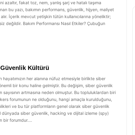
ni azaltır, fakat toz, nem, yanlış şarj ve hatalı taşıma
anan bu yazı, bakımın performans, güvenlik, hijyen, maliyet
 alır. İçerik mevcut yetişkin tütün kullanıcılarına yöneliktir;
ksiz değildir. Bakım Performansı Nasıl Etkiler? Çubuğun
 Güvenlik Kültürü
in hayatımızın her alanına nüfuz etmesiyle birlikte siber
mli bir konu haline gelmiştir. Bu değişim, siber güvenlik
rın sayısının artmasına neden olmuştur. Bu topluluklardan biri
ckers forumunun ne olduğunu, hangi amaçla kurulduğunu,
nlikleri ve bu tür platformların genel olarak siber güvenlik
l dünyada siber güvenlik, hacking ve dijital izleme (spy)
an bir forumdur.…