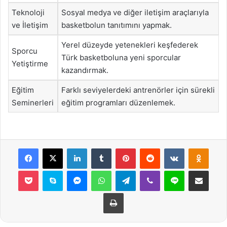
Teknoloji
Sosyal medya ve diğer iletişim araçlarıyla
ve İletişim
basketbolun tanıtımını yapmak.
Yerel düzeyde yetenekleri keşfederek
Sporcu
Türk basketboluna yeni sporcular
Yetiştirme
kazandırmak.
Eğitim
Farklı seviyelerdeki antrenörler için sürekli
Seminerleri
eğitim programları düzenlemek.
Facebook
X
LinkedIn
Tumblr
Pinterest
Reddit
VKontakte
Odnok
Pocket
Skype
Messenger
WhatsApp
Telegram
Viber
Line
E-Posta ile payla
Yazdır