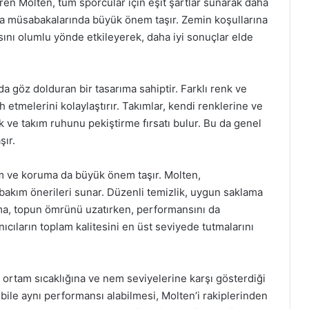
n Molten, tüm sporcular için eşit şartlar sunarak daha
nuva müsabakalarında büyük önem taşır. Zemin koşullarına
ını olumlu yönde etkileyerek, daha iyi sonuçlar elde
da göz dolduran bir tasarıma sahiptir. Farklı renk ve
 etmelerini kolaylaştırır. Takımlar, kendi renklerine ve
 ve takım ruhunu pekiştirme fırsatı bulur. Bu da genel
şır.
m ve koruma da büyük önem taşır. Molten,
li bakım önerileri sunar. Düzenli temizlik, uygun saklama
nma, topun ömrünü uzatırken, performansını da
nıcıların toplam kalitesini en üst seviyede tutmalarını
 ortam sıcaklığına ve nem seviyelerine karşı gösterdiği
da bile aynı performansı alabilmesi, Molten’i rakiplerinden