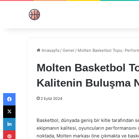
Anasayfa
/
Genel
/
Molten Basketbol Topu: Perform
Molten Basketbol T
Kalitenin Buluşma 
Facebook
2 Eylül 2024
X
LinkedIn
Basketbol, dünyada geniş bir kitle tarafından s
ekipmanın kalitesi, oyuncuların performansını 
Pinterest
noktada, Molten markası öne çıkmakta ve bas