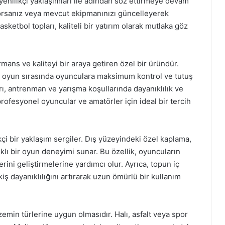
enilikçi yaklaşımları ile adından söz ettirmeye devam
yorsanız veya mevcut ekipmanınızı güncelleyerek
sketbol topları, kaliteli bir yatırım olarak mutlaka göz
ans ve kaliteyi bir araya getiren özel bir üründür.
r, oyun sırasında oyunculara maksimum kontrol ve tutuş
rı, antrenman ve yarışma koşullarında dayanıklılık ve
profesyonel oyuncular ve amatörler için ideal bir tercih
kçi bir yaklaşım sergiler. Dış yüzeyindeki özel kaplama,
lı bir oyun deneyimi sunar. Bu özellik, oyuncuların
erini geliştirmelerine yardımcı olur. Ayrıca, topun iç
kiş dayanıklılığını artırarak uzun ömürlü bir kullanım
 zemin türlerine uygun olmasıdır. Halı, asfalt veya spor