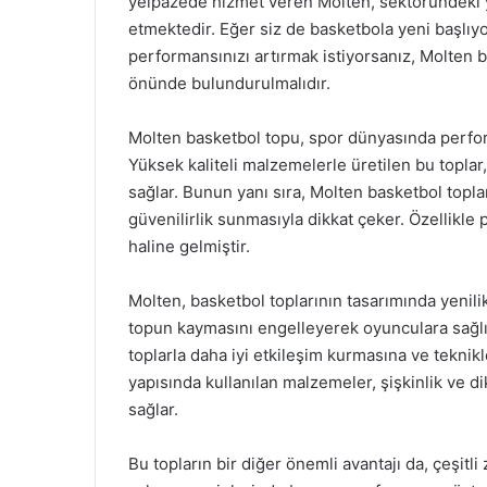
yelpazede hizmet veren Molten, sektöründeki y
etmektedir. Eğer siz de basketbola yeni başlı
performansınızı artırmak istiyorsanız, Molten ba
önünde bulundurulmalıdır.
Molten basketbol topu, spor dünyasında perform
Yüksek kaliteli malzemelerle üretilen bu topla
sağlar. Bunun yanı sıra, Molten basketbol topla
güvenilirlik sunmasıyla dikkat çeker. Özellikle 
haline gelmiştir.
Molten, basketbol toplarının tasarımında yenili
topun kaymasını engelleyerek oyunculara sağlık
toplarla daha iyi etkileşim kurmasına ve teknikl
yapısında kullanılan malzemeler, şişkinlik ve di
sağlar.
Bu topların bir diğer önemli avantajı da, çeşitli