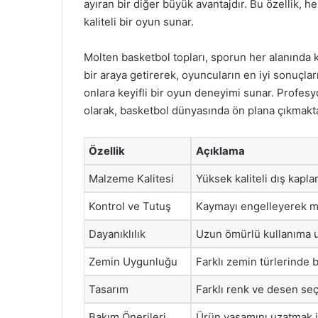
ayıran bir diğer büyük avantajdır. Bu özellik,
kaliteli bir oyun sunar.
Molten basketbol topları, sporun her alanında k
bir araya getirerek, oyuncuların en iyi sonuçl
onlara keyifli bir oyun deneyimi sunar. Profesy
olarak, basketbol dünyasında ön plana çıkmakta
Özellik
Açıklama
Malzeme Kalitesi
Yüksek kaliteli dış kapla
Kontrol ve Tutuş
Kaymayı engelleyerek m
Dayanıklılık
Uzun ömürlü kullanıma 
Zemin Uygunluğu
Farklı zemin türlerinde 
Tasarım
Farklı renk ve desen seç
Bakım Önerileri
Ürün yaşamını uzatmak iç