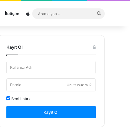
Sitemap
Arama
İletişim
yap
...
Kayıt Ol
Unuttunuz mu?
Beni hatırla
Kayıt Ol