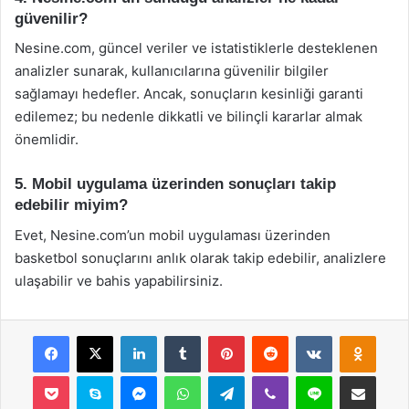
güvenilir?
Nesine.com, güncel veriler ve istatistiklerle desteklenen
analizler sunarak, kullanıcılarına güvenilir bilgiler
sağlamayı hedefler. Ancak, sonuçların kesinliği garanti
edilemez; bu nedenle dikkatli ve bilinçli kararlar almak
önemlidir.
5. Mobil uygulama üzerinden sonuçları takip
edebilir miyim?
Evet, Nesine.com’un mobil uygulaması üzerinden
basketbol sonuçlarını anlık olarak takip edebilir, analizlere
ulaşabilir ve bahis yapabilirsiniz.
Facebook
X
LinkedIn
Tumblr
Pinterest
Reddit
VKontakte
Odnok
Pocket
Skype
Messenger
WhatsApp
Telegram
Viber
Line
E-Posta ile payla