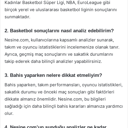
Kadınlar Basketbol Süper Ligi, NBA, EuroLeague gibi
birçok yerel ve uluslararası basketbol liginin sonuçlarını
sunmaktadır.
2. Basketbol sonuçlarını nasıl analiz edebilirim?
Nesine.com, kullanıcılarına kapsamlı analizler sunarak,
takım ve oyuncu istatistiklerini incelemenize olanak tanır.
Ayrıca, geçmiş maç sonuçlarını ve sakatlık durumlarını
takip ederek daha bilinçli analizler yapabilirsiniz.
3. Bahis yaparken nelere dikkat etmeliyim?
Bahis yaparken, takım performansları, oyuncu istatistikleri,
sakatlık durumu ve önceki maç sonuçları gibi faktörleri
dikkate almanız önemlidir. Nesine.com, bu bilgileri
sağladığı için daha bilinçli bahis kararları almanıza yardımcı
olur.
4. Nesine.com’un sunduğu analizler ne kadar