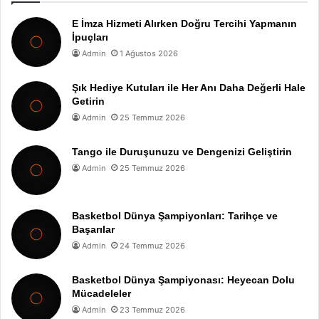
E İmza Hizmeti Alırken Doğru Tercihi Yapmanın
İpuçları
Admin
1 Ağustos 2026
Şık Hediye Kutuları ile Her Anı Daha Değerli Hale
Getirin
Admin
25 Temmuz 2026
Tango ile Duruşunuzu ve Dengenizi Geliştirin
Admin
25 Temmuz 2026
Basketbol Dünya Şampiyonları: Tarihçe ve
Başarılar
Admin
24 Temmuz 2026
Basketbol Dünya Şampiyonası: Heyecan Dolu
Mücadeleler
Admin
23 Temmuz 2026