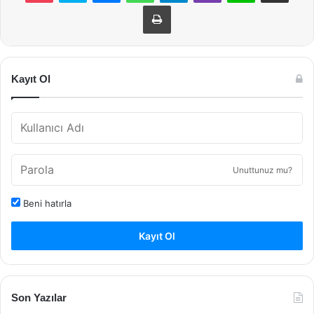
Yazdır
Kayıt Ol
Unuttunuz mu?
Beni hatırla
Kayıt Ol
Son Yazılar