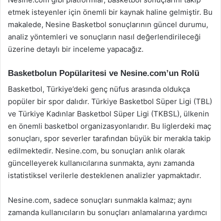
etmek isteyenler için önemli bir kaynak haline gelmiştir. Bu
makalede, Nesine Basketbol sonuçlarının güncel durumu,
analiz yöntemleri ve sonuçların nasıl değerlendirileceği
üzerine detaylı bir inceleme yapacağız.
Basketbolun Popülaritesi ve Nesine.com’un Rolü
Basketbol, Türkiye’deki genç nüfus arasında oldukça
popüler bir spor dalıdır. Türkiye Basketbol Süper Ligi (TBL)
ve Türkiye Kadınlar Basketbol Süper Ligi (TKBSL), ülkenin
en önemli basketbol organizasyonlarıdır. Bu liglerdeki maç
sonuçları, spor severler tarafından büyük bir merakla takip
edilmektedir. Nesine.com, bu sonuçları anlık olarak
güncelleyerek kullanıcılarına sunmakta, aynı zamanda
istatistiksel verilerle desteklenen analizler yapmaktadır.
Nesine.com, sadece sonuçları sunmakla kalmaz; aynı
zamanda kullanıcıların bu sonuçları anlamalarına yardımcı