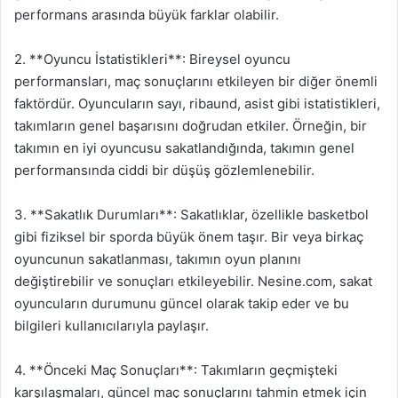
performans arasında büyük farklar olabilir.
2. **Oyuncu İstatistikleri**: Bireysel oyuncu
performansları, maç sonuçlarını etkileyen bir diğer önemli
faktördür. Oyuncuların sayı, ribaund, asist gibi istatistikleri,
takımların genel başarısını doğrudan etkiler. Örneğin, bir
takımın en iyi oyuncusu sakatlandığında, takımın genel
performansında ciddi bir düşüş gözlemlenebilir.
3. **Sakatlık Durumları**: Sakatlıklar, özellikle basketbol
gibi fiziksel bir sporda büyük önem taşır. Bir veya birkaç
oyuncunun sakatlanması, takımın oyun planını
değiştirebilir ve sonuçları etkileyebilir. Nesine.com, sakat
oyuncuların durumunu güncel olarak takip eder ve bu
bilgileri kullanıcılarıyla paylaşır.
4. **Önceki Maç Sonuçları**: Takımların geçmişteki
karşılaşmaları, güncel maç sonuçlarını tahmin etmek için