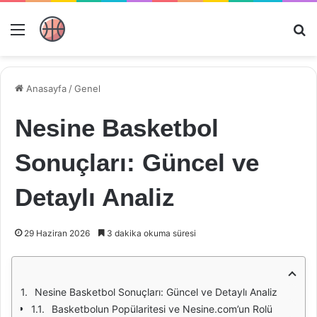
Menü
Ar
Anasayfa
/
Genel
Nesine Basketbol
Sonuçları: Güncel ve
Detaylı Analiz
29 Haziran 2026
3 dakika okuma süresi
Nesine Basketbol Sonuçları: Güncel ve Detaylı Analiz
Basketbolun Popülaritesi ve Nesine.com’un Rolü