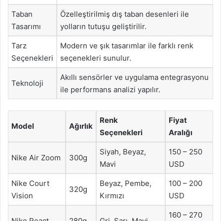
Taban
Özelleştirilmiş dış taban desenleri ile
Tasarımı
yolların tutuşu geliştirilir.
Tarz
Modern ve şık tasarımlar ile farklı renk
Seçenekleri
seçenekleri sunulur.
Akıllı sensörler ve uygulama entegrasyonu
Teknoloji
ile performans analizi yapılır.
Renk
Fiyat
Model
Ağırlık
Seçenekleri
Aralığı
Siyah, Beyaz,
150 – 250
Nike Air Zoom
300g
Mavi
USD
Nike Court
Beyaz, Pembe,
100 – 200
320g
Vision
Kırmızı
USD
160 – 270
Nike React
280g
Gri, Sarı, Mavi