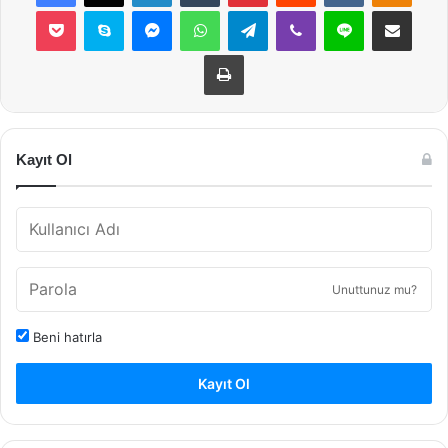
Pocket
Skype
Messenger
WhatsApp
Telegram
Viber
Line
E-Posta ile payla
Yazdır
Kayıt Ol
Unuttunuz mu?
Beni hatırla
Kayıt Ol