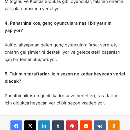
Mitoglou ve Kostas Sloukas gibi oyuncular, takımın önemli
parçaları arasında yer alıyor.
4. Panathinaikos, genç oyunculara nasıl bir yatırım
yapıyor?
Kulüp, altyapıdan gelen genç oyunculara fırsat vererek,
onların gelişimlerini destekliyor ve gelecekteki başarıları
için bir temel oluşturuyor.
5. Takımın taraftarları için sezon ne kadar heyecan verici
olacak?
Panathinaikos’un güçlü kadrosu ve hedefleri, taraftarlar
için oldukça heyecan verici bir sezon vaadediyor.
Facebook
X
LinkedIn
Tumblr
Pinterest
Reddit
VKontakte
Odnok