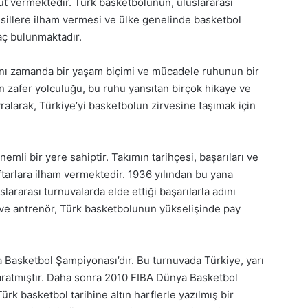
ut vermektedir. Türk basketbolunun, uluslararası
sillere ilham vermesi ve ülke genelinde basketbol
yaç bulunmaktadır.
aynı zamanda bir yaşam biçimi ve mücadele ruhunun bir
 zafer yolculuğu, bu ruhu yansıtan birçok hikaye ve
vralarak, Türkiye’yi basketbolun zirvesine taşımak için
emli bir yere sahiptir. Takımın tarihçesi, başarıları ve
arlara ilham vermektedir. 1936 yılından bu yana
lararası turnuvalarda elde ettiği başarılarla adını
 ve antrenör, Türk basketbolunun yükselişinde pay
 Basketbol Şampiyonası’dır. Bu turnuvada Türkiye, yarı
aratmıştır. Daha sonra 2010 FIBA Dünya Basketbol
k basketbol tarihine altın harflerle yazılmış bir