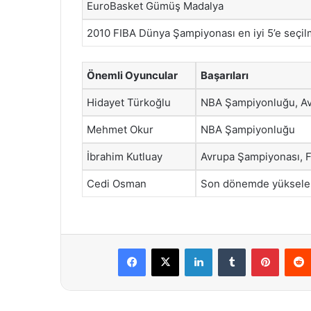
EuroBasket Gümüş Madalya
2010 FIBA Dünya Şampiyonası en iyi 5’e seçi
Önemli Oyuncular
Başarıları
Hidayet Türkoğlu
NBA Şampiyonluğu, Av
Mehmet Okur
NBA Şampiyonluğu
İbrahim Kutluay
Avrupa Şampiyonası, 
Cedi Osman
Son dönemde yükselen
Facebook
X
LinkedIn
Tumblr
Pintere