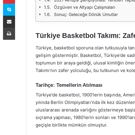
Skype
Özgüven ve Altyapı Çalışmaları
Sonuç: Geleceğe Dönük Umutlar
E-Posta ile paylaş
Yazdır
Türkiye Basketbol Takımı: Zaf
Türkiye, basketbol sporuna olan tutkusuyla tanın
gelişim göstermiştir. Basketbol, Türkiye’de sa
toplumun bir araya geldiği, ulusal kimliğin önem
Takımı’nın zafer yolculuğu, bu tutkunun ve kole
Tarihçe: Temellerin Atılması
Türkiye’de basketbol, 1900’lerin başında, Ameri
yılında Berlin Olimpiyatları’nda ilk kez düzenl
uluslararası arenada varlığını göstermeye baş
sıçrama yapması, 1980’lerin sonları ve 1990’lar
geçişle birlikte mümkün olmuştur.