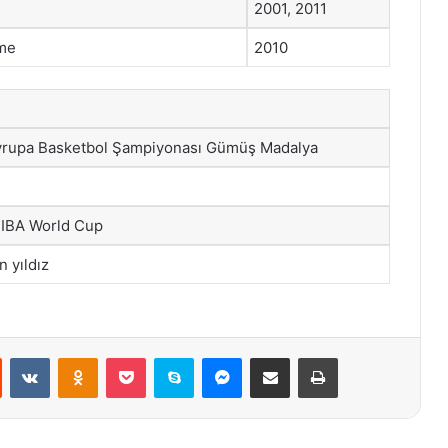
2001, 2011
lme
2010
rupa Basketbol Şampiyonası Gümüş Madalya
FIBA World Cup
 yıldız
st
Reddit
VKontakte
Odnoklassniki
Pocket
Skype
Messenger
E-Posta ile paylaş
Yazdır