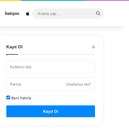
Sitemap
Arama
İletişim
yap
...
Kayıt Ol
Unuttunuz mu?
Beni hatırla
Kayıt Ol