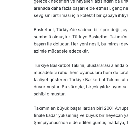
gelecek hedefleri ve hayalleri açısından da um
arenada daha fazla başarı elde etmesi, genç ne
sevgisini artırması için kolektif bir çabaya ihti
Basketbol, Türkiye’de sadece bir spor değil, 
sembolü olmuştur. Türkiye Basketbol Takımı’nın
başarı ile doludur. Her yeni nesil, bu mirası de
azimle mücadele edecektir.
Türkiye Basketbol Takımı, uluslararası alanda ön
mücadeleci ruhu, hem oyunculara hem de taraft
faaliyet gösteren Türkiye Basketbol Takımı, ulus
duyurmuştur. Bu süreçte, birçok yıldız oyuncu
sahibi olmuştur.
Takımın en büyük başarılardan biri 2001 Avrupa
finale kadar yükselmiş ve büyük bir heyecan y
Şampiyonası’nda elde edilen gümüş madalya, Tür