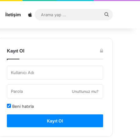
Sitemap
Arama
İletişim
yap
...
Kayıt Ol
Unuttunuz mu?
Beni hatırla
Kayıt Ol