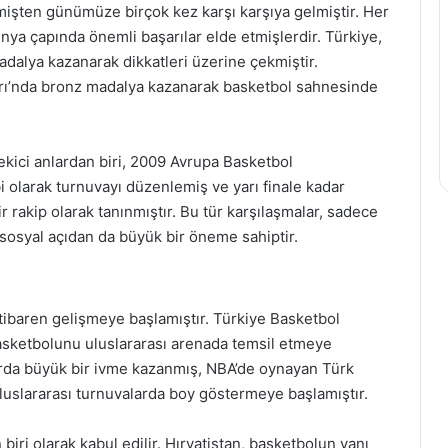
mişten günümüze birçok kez karşı karşıya gelmiştir. Her
ünya çapında önemli başarılar elde etmişlerdir. Türkiye,
alya kazanarak dikkatleri üzerine çekmiştir.
ları’nda bronz madalya kazanarak basketbol sahnesinde
çekici anlardan biri, 2009 Avrupa Basketbol
i olarak turnuvayı düzenlemiş ve yarı finale kadar
r rakip olarak tanınmıştır. Bu tür karşılaşmalar, sadece
 sosyal açıdan da büyük bir öneme sahiptir.
itibaren gelişmeye başlamıştır. Türkiye Basketbol
asketbolunu uluslararası arenada temsil etmeye
llarda büyük bir ivme kazanmış, NBA’de oynayan Türk
luslararası turnuvalarda boy göstermeye başlamıştır.
iri olarak kabul edilir. Hırvatistan, basketbolun yanı