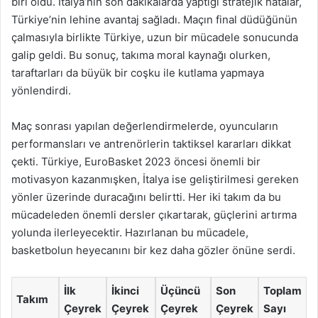
biri oldu. İtalya’nın son dakikalarda yaptığı stratejik hatalar,
Türkiye’nin lehine avantaj sağladı. Maçın final düdüğünün
çalmasıyla birlikte Türkiye, uzun bir mücadele sonucunda
galip geldi. Bu sonuç, takıma moral kaynağı olurken,
taraftarları da büyük bir coşku ile kutlama yapmaya
yönlendirdi.
Maç sonrası yapılan değerlendirmelerde, oyuncuların
performansları ve antrenörlerin taktiksel kararları dikkat
çekti. Türkiye, EuroBasket 2023 öncesi önemli bir
motivasyon kazanmışken, İtalya ise geliştirilmesi gereken
yönler üzerinde duracağını belirtti. Her iki takım da bu
mücadeleden önemli dersler çıkartarak, güçlerini artırma
yolunda ilerleyecektir. Hazırlanan bu mücadele,
basketbolun heyecanını bir kez daha gözler önüne serdi.
İlk
İkinci
Üçüncü
Son
Toplam
Takım
Çeyrek
Çeyrek
Çeyrek
Çeyrek
Sayı