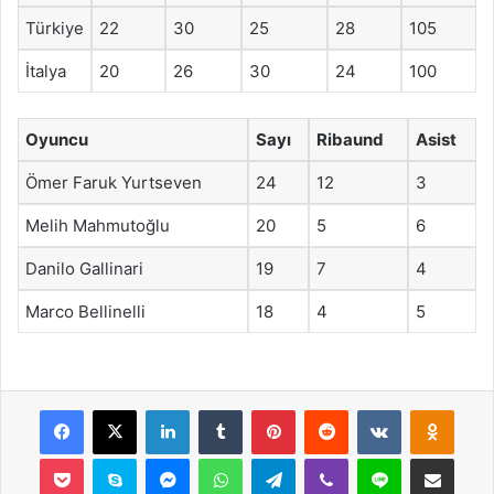
Türkiye
22
30
25
28
105
İtalya
20
26
30
24
100
Oyuncu
Sayı
Ribaund
Asist
Ömer Faruk Yurtseven
24
12
3
Melih Mahmutoğlu
20
5
6
Danilo Gallinari
19
7
4
Marco Bellinelli
18
4
5
Facebook
X
LinkedIn
Tumblr
Pinterest
Reddit
VKontakte
Odnok
Pocket
Skype
Messenger
WhatsApp
Telegram
Viber
Line
E-Posta ile payla