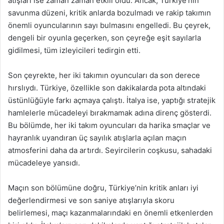
atışları ise zaman zaman etkili oldu. Ancak, Türkiye’nin
savunma düzeni, kritik anlarda bozulmadı ve rakip takımın
önemli oyuncularının sayı bulmasını engelledi. Bu çeyrek,
dengeli bir oyunla geçerken, son çeyreğe eşit sayılarla
gidilmesi, tüm izleyicileri tedirgin etti.
Son çeyrekte, her iki takımın oyuncuları da son derece
hırslıydı. Türkiye, özellikle son dakikalarda pota altındaki
üstünlüğüyle farkı açmaya çalıştı. İtalya ise, yaptığı stratejik
hamlelerle mücadeleyi bırakmamak adına direnç gösterdi.
Bu bölümde, her iki takım oyuncuları da harika smaçlar ve
hayranlık uyandıran üç sayılık atışlarla açılan maçın
atmosferini daha da artırdı. Seyircilerin coşkusu, sahadaki
mücadeleye yansıdı.
Maçın son bölümüne doğru, Türkiye’nin kritik anları iyi
değerlendirmesi ve son saniye atışlarıyla skoru
belirlemesi, maçı kazanmalarındaki en önemli etkenlerden