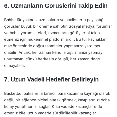
6. Uzmanların Görüşlerini Takip Edin
Bahis dünyasında, uzmanların ve analistlerin paylaştığı
görüşler büyük bir öneme sahiptir. Sosyal medya, forumlar
ve bahis yorum siteleri, uzmanların görüşlerini takip
etmeniz için mükemmel platformlardır. Bu tür kaynaklar,
maç öncesinde doğru tahminler yapmanıza yardımcı
olabilir. Ancak, her zaman kendi araştırmanızı yapmayı
unutmayın; çünkü herkesin görüşü, her zaman doğru
olmayabilir.
7. Uzun Vadeli Hedefler Belirleyin
Basketbol bahislerini birincil para kazanma kaynağı olarak
değil, bir eğlence biçimi olarak görmek, kayıplarınızı daha
kolay yönetmenizi sağlar. Kısa vadede kazançlar elde
etseniz bile, uzun vadede sürdürülebilir kazançlar