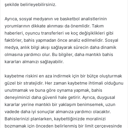
şekilde belirleyebilirsiniz.
Ayrıca, sosyal medyanın ve basketbol analistlerinin
yorumlarının dikkate alınması da önemlidir. Takım
haberleri, oyuncu transferleri ve koç değişiklikleri gibi
faktörler, bahis yapmadan önce analiz edilmelidir. Sosyal
medya, anlık bilgi akışı sağlayarak sürecin daha dinamik
olmasına yardımcı olur. Bu bilgiler, daha mantıklı bahis
kararları almanızı sağlayabilir.
kaybetme riskini en aza indirmek için bir bütçe oluşturmak
güzel bir stratejidir. Her zaman kaybetme ihtimali olduğunu
unutmamak ve buna göre oynama yapmak, bahis
deneyiminizi daha güvenli hale getirir. Ayrıca, duygusal
kararlar yerine mantıklı bir yaklaşım benimsemek, uzun
vadede daha iyi sonuçlar almanıza yardımcı olacaktır.
Bahislerinizi planlarken, kaybettiğinizde moralinizi
bozmamak için önceden belirlenmiş bir limit çerçevesinde