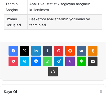
Tahmin
Analiz ve istatistik sağlayan araçların
Araçları
kullanılması.
Uzman
Basketbol analistlerinin yorumları ve
Görüşleri
tahminleri.
Facebook
X
LinkedIn
Tumblr
Pinterest
Reddit
VKontakte
Odnok
Pocket
Skype
Messenger
WhatsApp
Telegram
Viber
Line
E-Posta ile payla
Yazdır
Kayıt Ol