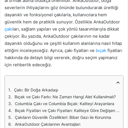
artırmak adına oldukça önemlidir. AnkaOutdoor, doğa
severlerin ihtiyaçlarını göz önünde bulundurarak ürettiği
dayanıklı ve fonksiyonel çakılarla, kullanıcılara hem
güvenlik hem de pratiklik sunuyor. Özellikle AnkaOutdoor
çakı
ları, sağlam yapıları ve çok yönlü tasarımlarıyla dikkat
çekiyor. Bu yazıda, AnkaOutdoor çakılarının ne kadar
dayanıklı olduğunu ve çeşitli kullanım alanlarına nasıl hitap
ettiğini inceleyeceğiz. Ayrıca, çakı fiyatları ve
bıçak
fiyatları
hakkında da detaylı bilgi vererek, doğru seçim yapmanız
için rehberlik edeceğiz.
Çakı: Bir Doğa Arkadaşı
Bıçak ve Çakı Farkı: Ne Zaman Hangi Alet Kullanılmalı?
Columbia Çakı ve Columbia Bıçak: Kaliteyi Arayanlara
Bıçak Fiyatları ve Çakı Fiyatları: Kaliteye Göre Değişen Maliyetler
Çakıların Güvenlik Özellikleri: Biber Gazı ile Korunma
AnkaOutdoor Çakılarının Avantajları