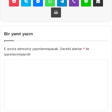
Yazdır
Bir yanıt yazın
E-posta adresiniz yayınlanmayacak.
Gerekli alanlar
*
ile
işaretlenmişlerdir
Y
o
r
u
m
*