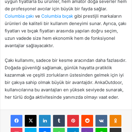
uygun fiyatlarla bu ürünler, hem amatör doğa severler hem
de profesyonel avcılar için büyük bir fayda sağlar.
Columbia çakı
ve
Columbia bıçak
gibi prestijli markaların
ürünleri de kaliteli bir kullanım deneyimi sunar. Ayrıca, çakı
fiyatları ve bıçak fiyatları arasında yapılan doğru seçim,
uzun vadede size hem ekonomik hem de fonksiyonel
avantajlar sağlayacaktır.
Çakı kullanımı, sadece bir kesme aracından daha fazlasıdır.
Doğada güvenliği sağlamak, günlük hayatta pratiklik
kazanmak ve çeşitli zorlukların üstesinden gelmek için iyi
bir çakıya sahip olmak büyük bir avantajdır. AnkaOutdoor,
kullanıcılarına bu avantajları en yüksek seviyede sunarak,
her türlü doğa aktivitesinde yanınızda olmayı vaat eder.
Facebook
X
LinkedIn
Tumblr
Pinterest
Reddit
VKontakte
Odnok
Pocket
Skype
Messenger
WhatsApp
Telegram
Viber
Line
E-Posta ile payla