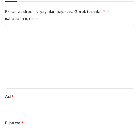
E-posta adresiniz yayınlanmayacak.
Gerekli alanlar
*
ile
işaretlenmişlerdir
Y
o
r
u
m
*
Ad
*
E-posta
*