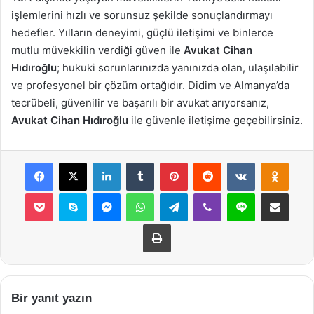
işlemlerini hızlı ve sorunsuz şekilde sonuçlandırmayı
hedefler. Yılların deneyimi, güçlü iletişimi ve binlerce
mutlu müvekkilin verdiği güven ile
Avukat Cihan
Hıdıroğlu
; hukuki sorunlarınızda yanınızda olan, ulaşılabilir
ve profesyonel bir çözüm ortağıdır. Didim ve Almanya’da
tecrübeli, güvenilir ve başarılı bir avukat arıyorsanız,
Avukat Cihan Hıdıroğlu
ile güvenle iletişime geçebilirsiniz.
Facebook
X
LinkedIn
Tumblr
Pinterest
Reddit
VKontakte
Odnok
Pocket
Skype
Messenger
WhatsApp
Telegram
Viber
Line
E-Posta ile payla
Yazdır
Bir yanıt yazın